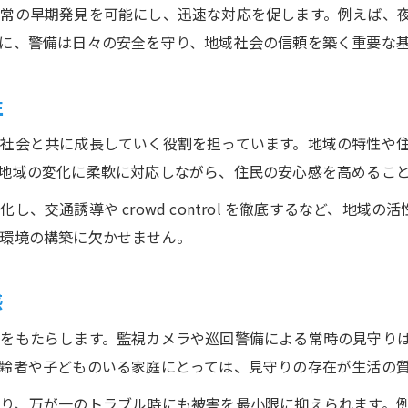
警備導入なら地理的特徴を活かす方法も
常の早期発見を可能にし、迅速な対応を促します。例えば、
石墨町の地理的特徴に合う警備の工夫とは
に、警備は日々の安全を守り、地域社会の信頼を築く重要な
地形や標高を考慮した警備計画の立て方
警備と地域環境を両立させる導入ポイント
性
警備サービス選定時の地理的要素の重要性
社会と共に成長していく役割を担っています。地域の特性や
地域特有の課題を把握した警備活用法
地域の変化に柔軟に対応しながら、住民の安心感を高めるこ
地域に根ざす監視警備の選び方を解説
、交通誘導や crowd control を徹底するなど、地域
警備サービス選びで重視すべき地域密着性
環境の構築に欠かせません。
監視警備の信頼性を見極めるチェック方法
警備業者の実績や評判を活用した選定術
感
地域の防犯ニーズに合う警備プラン比較
をもたらします。監視カメラや巡回警備による常時の見守り
警備導入で失敗しないための確認ポイント
齢者や子どものいる家庭にとっては、見守りの存在が生活の
安全対策に役立つ警備プランのポイント
り、万が一のトラブル時にも被害を最小限に抑えられます。