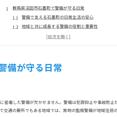
群馬県沼田市石墨町で警備が守る日常
警備で支える石墨町の日常生活の安心
地域と共に成長する警備の役割と重要性
警備が暮らしにもたらす具体的な安心感
警備員の視点から見る地域の安全管理
警備サービスが地域社会にもたらす価値
監視警備サービスがもたらす安心感とは
警備が守る日常
監視警備が実現する地域の安心と信頼
警備の導入で得られる防犯効果と安心感
警備員による迅速な対応のメリットを解説
監視警備が地域住民にもたらす心理的効果
域に密着した警備が欠かせません。警備は犯罪抑止や事故防止
最新の警備システムが担う役割と実例
で交通の要所でもある地域では、常時の監視警備が地域住民