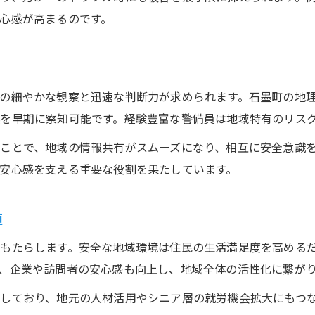
警備プラン選定時に確認したいポイント
心感が高まるのです。
防犯を強化する監視警備プランの活用方法
地域特性を考慮した警備プランの選び方
警備導入で重視すべき費用対効果とは
の細やかな観察と迅速な判断力が求められます。石墨町の地
警備プラン毎のサービス特徴と違いを比較
を早期に察知可能です。経験豊富な警備員は地域特有のリス
暮らしの安心を支える警備の大切さ再考
ことで、地域の情報共有がスムーズになり、相互に安全意識
警備が暮らしの安心に与える影響を解説
安心感を支える重要な役割を果たしています。
警備サービスが家族を守る具体的な理由
安心で快適な生活を支える警備の役割
値
地域と連携した警備強化の進め方とは
もたらします。安全な地域環境は住民の生活満足度を高める
警備導入を通じて得られる心のゆとり
、企業や訪問者の安心感も向上し、地域全体の活性化に繋が
しており、地元の人材活用やシニア層の就労機会拡大にもつ