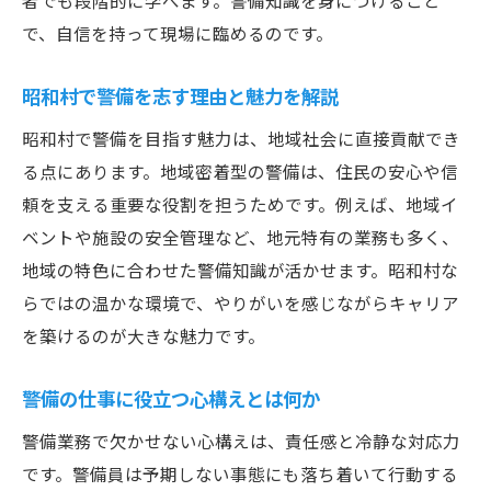
者でも段階的に学べます。警備知識を身につけること
警備が地域社会に果たす重要な役割とは
で、自信を持って現場に臨めるのです。
昭和村の警備で地域住民を守る日常
警備業務で求められる責任感と使命感
昭和村で警備を志す理由と魅力を解説
地域密着型警備のやりがいを知ろう
昭和村で警備を目指す魅力は、地域社会に直接貢献でき
警備知識が地域貢献に繋がる理由
る点にあります。地域密着型の警備は、住民の安心や信
警備と防犯意識の高まりの関係性
頼を支える重要な役割を担うためです。例えば、地域イ
ベントや施設の安全管理など、地元特有の業務も多く、
警備業務に必要な基礎知識を徹底解説
地域の特色に合わせた警備知識が活かせます。昭和村な
警備業務で必須となる基礎知識まとめ
らではの温かな環境で、やりがいを感じながらキャリア
警備の仕事に欠かせない法令とルール
を築けるのが大きな魅力です。
警備現場で重視される安全管理の基本
警備知識を深める実践的な学習ポイント
警備の仕事に役立つ心構えとは何か
警備業界で知っておくべき用語解説
警備業務で欠かせない心構えは、責任感と冷静な対応力
未経験者向け警備知識習得のコツ
です。警備員は予期しない事態にも落ち着いて行動する