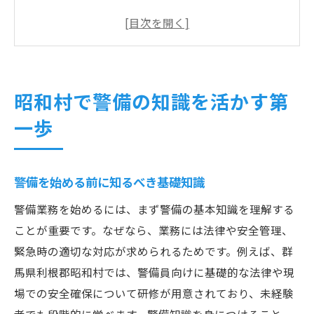
警備の仕事に役立つ心構えとは何か
未経験から警備に挑戦する際の注意点
地元で警備知識を活かす実践ステップ
警備業界で求められる人物像の特徴
昭和村で警備の知識を活かす第
未経験者が警備を始める安心ポイント
一歩
未経験者でも安心できる警備研修制度
警備の仕事でサポート体制が充実している
警備を始める前に知るべき基礎知識
理由
警備業務でよくある不安と解消法を紹介
警備業務を始めるには、まず警備の基本知識を理解する
警備の現場で実践できる初歩的なコツ
ことが重要です。なぜなら、業務には法律や安全管理、
緊急時の適切な対応が求められるためです。例えば、群
未経験から警備員になるための安心材料
馬県利根郡昭和村では、警備員向けに基礎的な法律や現
警備経験がなくても活躍できる背景
場での安全確保について研修が用意されており、未経験
地域の安全を支える警備の役割とは