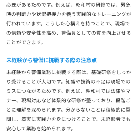
知っておきたい警備資格取得の流れ
必要があるためです。例えば、昭和村の研修では、緊急
警備資格取得のための基本的な流れ
時の判断力や状況把握力を養う実践的なトレーニングが
行われています。こうした心構えを持つことで、現場で
警備員に必要な資格と学び方を解説
の信頼や安全性を高め、警備員としての質を向上させる
警備資格取得に向けた準備ポイント
ことができます。
未経験者が知るべき資格取得の手順
警備資格試験の概要と対策方法
未経験から警備に挑戦する際の注意点
資格取得後の警備キャリアアップ方法
未経験から警備業務に挑戦する際は、基礎研修をしっか
昭和村で警備職を始めるための準備法
り受けることが大切です。知識や技術の不足は現場での
警備職を始める前に揃えたい準備とは
ミスにつながるためです。例えば、昭和村では法律やマ
昭和村で警備員になるための心構え
ナー、現場対応など体系的な研修が整っており、段階ご
警備の仕事に役立つ事前学習の進め方
とに理解を深められます。分からないことは積極的に質
問し、着実に実践力を身につけることで、未経験者でも
警備職に必要な持ち物や準備事項
安心して業務を始められます。
未経験者でも安心の警備就職ポイント