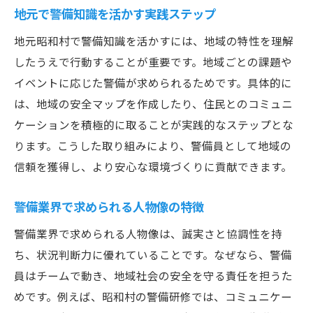
警備職デビュー前に知っておくべきこと
地元で警備知識を活かす実践ステップ
警備の現場で役立つ実践スキル紹介
地元昭和村で警備知識を活かすには、地域の特性を理解
警備現場で重宝される実践スキルとは
したうえで行動することが重要です。地域ごとの課題や
警備知識を活かした現場対応のコツ
イベントに応じた警備が求められるためです。具体的に
警備業務で求められるコミュニケーション
は、地域の安全マップを作成したり、住民とのコミュニ
警備員が現場で使う安全確保の技術
ケーションを積極的に取ることが実践的なステップとな
警備スキルを高める日々の工夫
ります。こうした取り組みにより、警備員として地域の
信頼を獲得し、より安心な環境づくりに貢献できます。
現場経験から学ぶ警備スキルアップ術
未経験から警備へ挑戦する魅力と未来
警備業界で求められる人物像の特徴
未経験から警備へ転職する魅力とは
警備業界で求められる人物像は、誠実さと協調性を持
警備業界で目指せる将来のキャリア像
ち、状況判断力に優れていることです。なぜなら、警備
警備の仕事がもたらすやりがいと成長
員はチームで動き、地域社会の安全を守る責任を担うた
昭和村で警備を始めた人の成功事例
めです。例えば、昭和村の警備研修では、コミュニケー
警備知識の習得が未来を切り拓く理由