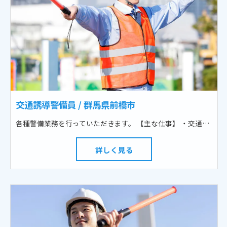
交通誘導警備員 / 群馬県前橋市
各種警備業務を行っていただきます。 【主な仕事】 ・交通誘導警備 各種工事現場で交通渋滞を緩和したり事故を未然にために、車両や歩行者を安全に誘導 ・駐車場警備 各種イベント等において、来場者の安全を確保し、気持ち良くご利用できるように誘導 ・催事警備 事故や混乱を防ぐために、各種イベントの来場者を安全に誘導
詳しく見る