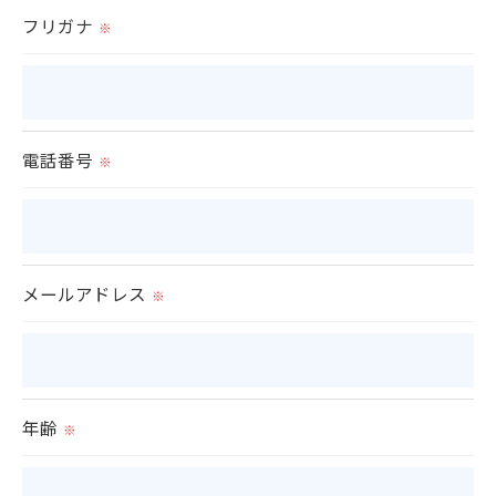
置をとり、適切な監督を行います。
フリガナ
※
＜個人情報の安全管理＞
当社では、個人情報の漏洩等がなされないよう、適
切に安全管理対策を実施します。
電話番号
※
＜個人情報を与えなかった場合に生じる結果＞
必要な情報を頂けない場合は、それに対応した当社
のサービスをご提供できない場合がございますので
メールアドレス
※
予めご了承ください。
＜個人情報の開示･訂正・削除･利用停止の手続につ
いて＞
年齢
※
当社では、お客様の個人情報の開示･訂正･削除・利
用停止の手続を定めさせて頂いております。