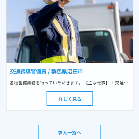
交通誘導警備員 / 群馬県沼田市
各種警備業務を行っていただきます。 【主な仕事】 ・交通誘導警備 各種工事現場で交通渋滞を緩和したり事故を未然にために、車両や歩行者を安全に誘導 ・駐車場警備 各種イベント等において、来場者の安全を確保し、気持ち良くご利用できるように誘導 ・催事警備 事故や混乱を防ぐために、各種イベントの来場者を安全に誘導
詳しく見る
求人一覧へ