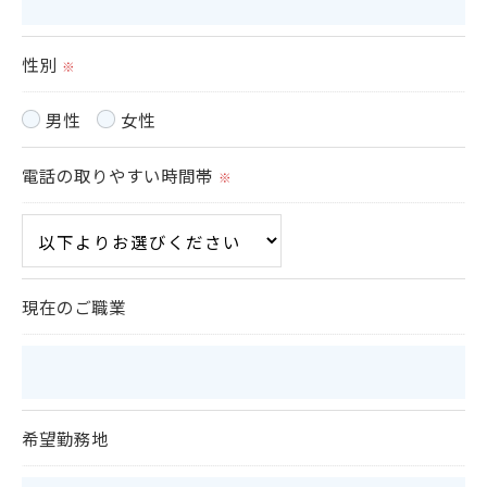
ご本人である事を確認のうえ、対応させて頂きま
す。
性別
※
個人情報の開示･訂正･削除・利用停止の具体的手続
きにつきましては、お電話でお問合せ下さい。
男性
女性
電話の取りやすい時間帯
※
現在のご職業
希望勤務地