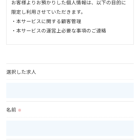
お客様よりお預かりした個人情報は、以下の目的に
限定し利用させていただきます。
・本サービスに関する顧客管理
・本サービスの運営上必要な事項のご連絡
＜個人情報の提供について＞
当社ではお客様の同意を得た場合または法令に定め
られた場合を除き、
選択した求人
取得した個人情報を第三者に提供することはいたし
ません。
＜個人情報の委託について＞
名前
※
当社では、利用目的の達成に必要な範囲において、
個人情報を外部に委託する場合があります。
これらの委託先に対しては個人情報保護契約等の措