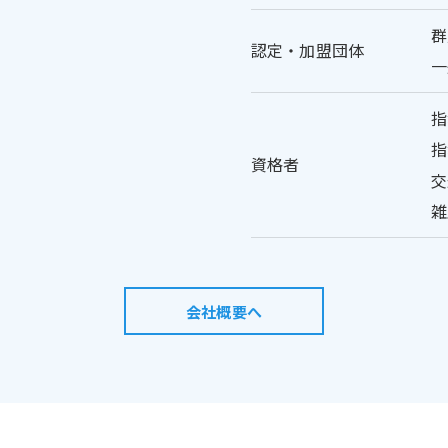
群
認定・加盟団体
一
指
指
資格者
交
雑
会社概要へ