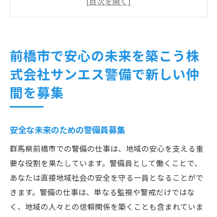
前橋市で警備員としてのキャリアをスター
ト
サンエス警備の魅力と働きやすさ
前橋市で安心の未来を築こう株
応募者へのメッセージと期待すること
式会社サンエス警備で新しい仲
地域の信頼を得るための警備の役割
間を募集
警備というキャリア前橋市で地域の安全を守る
仕事に挑戦
警備員としてのキャリアパス
安全な未来のための警備員募集
前橋市での警備の重要性
群馬県前橋市での警備の仕事は、地域の安心を支える重
地域社会に貢献する警備の仕事
要な役割を果たしています。警備員として働くことで、
キャリアアップのためのサポート体制
あなたは直接地域社会の安全を守る一員となることがで
警備の仕事がもたらすやりがい
きます。警備の仕事は、単なる監視や警戒だけではな
地域の安全を守るための具体的な活動
く、地域の人々との信頼関係を築くことも含まれていま