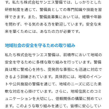
す。私たち株式会社サンエス警備では、しっかりとした
初心者も歓迎前橋市で始める警備の仕事充実の
研修制度を通じて、警備員としての専門知識や技能を習
研修制度
得できます。また、警備員募集においては、経験や年齢
未経験者でも安心の研修制度
を問わず、やる気のある方を歓迎しています。安全な未
警備員としての基本スキル習得
来を築くためには、あなたの力が必要です。
研修プログラムの内容と特徴
新人警備員のサポート体制
地域社会の安全を守るための取り組み
安心して働ける環境の整備
私たち株式会社サンエス警備は、前橋市において地域の
ステップアップのための研修制度
安全を守るために多様な取り組みを行っています。警備
前橋市の安心を守る株式会社サンエス警備でや
員は常に警戒心を持ち、突発的な事態にも迅速に対応で
りがいと誇りを感じよう
きるよう訓練されています。具体的には、地域のイベン
やりがいを感じる警備の仕事
トや公共施設の警備を通じて、地域のニーズに応じた柔
軟な対応を心掛けています。さらに、地域住民とのコミ
誇りを持てる職場環境
ュニケーションを大切にし、信頼関係の構築に努めてい
地域の信頼を築くための活動
ます。このような取り組みを通じて、皆様に安心してい
警備員の一日とその役割