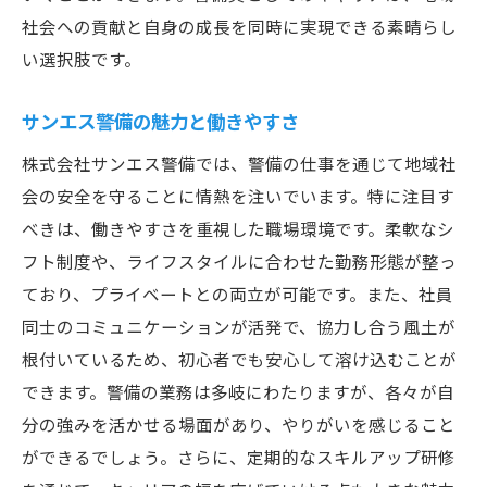
興味を持った方へのメッセージ
社会への貢献と自身の成長を同時に実現できる素晴らし
キャリアチェンジに最適な職場
い選択肢です。
前橋市での活躍の場を広げよう
サンエス警備の魅力と働きやすさ
警備の仕事で得られるスキル
株式会社サンエス警備では、警備の仕事を通じて地域社
将来のキャリアビジョンを描く
会の安全を守ることに情熱を注いでいます。特に注目す
前橋市で警備員として働こう安心のサポート体
べきは、働きやすさを重視した職場環境です。柔軟なシ
制が整った職場
フト制度や、ライフスタイルに合わせた勤務形態が整っ
充実したサポート体制の紹介
ており、プライベートとの両立が可能です。また、社員
安心して働ける環境づくり
同士のコミュニケーションが活発で、協力し合う風土が
先輩社員からのサポート
根付いているため、初心者でも安心して溶け込むことが
福利厚生と待遇の充実
できます。警備の業務は多岐にわたりますが、各々が自
働きながらスキルアップ
分の強みを活かせる場面があり、やりがいを感じること
ができるでしょう。さらに、定期的なスキルアップ研修
長く働ける職場の魅力