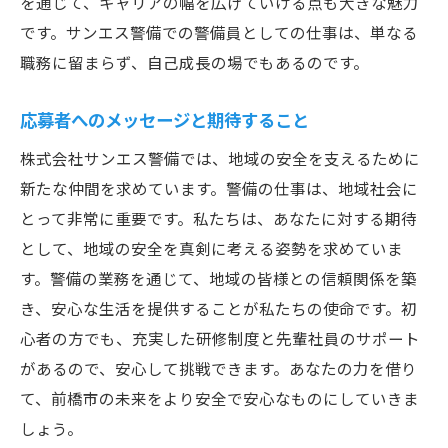
を通じて、キャリアの幅を広げていける点も大きな魅力
地域の安全を守る前橋市で株式会社サンエス警
です。サンエス警備での警備員としての仕事は、単なる
備の仲間になろう
職務に留まらず、自己成長の場でもあるのです。
地域の安全を第一に考える
サンエス警備の一員としての誇り
応募者へのメッセージと期待すること
仲間と共に成長できる環境
株式会社サンエス警備では、地域の安全を支えるために
応募から採用までの流れ
新たな仲間を求めています。警備の仕事は、地域社会に
地域住民との信頼関係の構築
とって非常に重要です。私たちは、あなたに対する期待
未来の安心を築くために
として、地域の安全を真剣に考える姿勢を求めていま
す。警備の業務を通じて、地域の皆様との信頼関係を築
き、安心な生活を提供することが私たちの使命です。初
心者の方でも、充実した研修制度と先輩社員のサポート
があるので、安心して挑戦できます。あなたの力を借り
て、前橋市の未来をより安全で安心なものにしていきま
しょう。