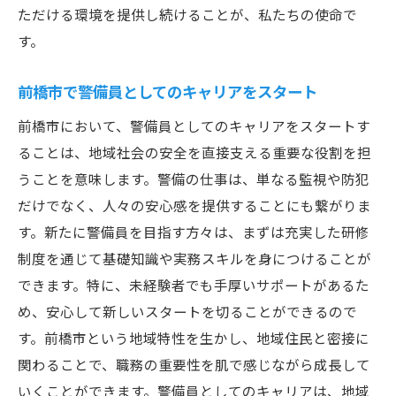
ただける環境を提供し続けることが、私たちの使命で
地域社会への貢献とその意義
す。
充実感を得られる仕事の魅力
地域社会の安全を支える前橋市の警備員募集魅
前橋市で警備員としてのキャリアをスタート
力とやりがい
前橋市において、警備員としてのキャリアをスタートす
地域社会を支える警備の役割
ることは、地域社会の安全を直接支える重要な役割を担
サンエス警備の魅力的な働き方
うことを意味します。警備の仕事は、単なる監視や防犯
警備員としての成長とやりがい
だけでなく、人々の安心感を提供することにも繋がりま
す。新たに警備員を目指す方々は、まずは充実した研修
応募者に求める人物像
制度を通じて基礎知識や実務スキルを身につけることが
現役警備員の声と体験談
できます。特に、未経験者でも手厚いサポートがあるた
地域の安全を守るための連携
め、安心して新しいスタートを切ることができるので
警備の仕事に興味がある方前橋市で新しいキャ
す。前橋市という地域特性を生かし、地域住民と密接に
リアをスタート
関わることで、職務の重要性を肌で感じながら成長して
警備員としての第一歩を踏み出そう
いくことができます。警備員としてのキャリアは、地域