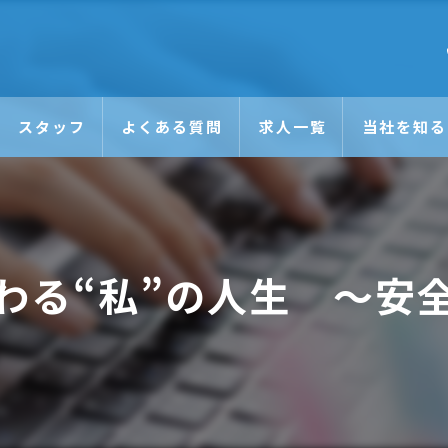
スタッフ
よくある質問
求人一覧
当社を知る
未経験
日払い
わる“私”の人生 ～安
正社員
アルバイト
Wワーク