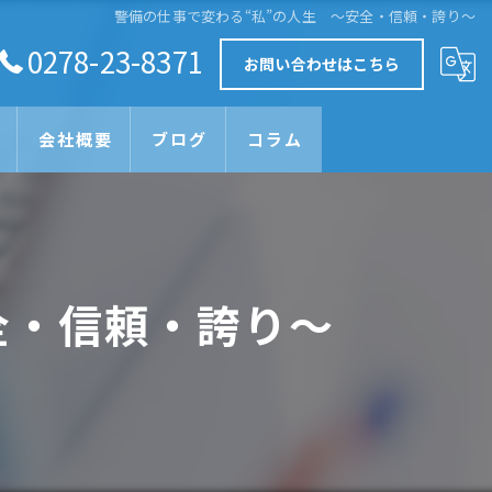
警備の仕事で変わる“私”の人生 ～安全・信頼・誇り～
0278-23-8371
お問い合わせはこちら
会社概要
ブログ
コラム
全・信頼・誇り～