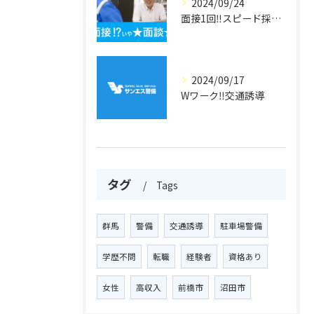
2024/09/24
面接1回‼スピード採用‼警備員
2024/09/17
Wワーク‼交通誘導
タグ
Tags
群馬
警備
交通誘導
駐車場警備
学歴不問
転職
経験者
資格あり
女性
高収入
前橋市
沼田市