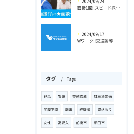
2024/09/24
面接1回‼スピード採用‼警備員
2024/09/17
Wワーク‼交通誘導
タグ
Tags
群馬
警備
交通誘導
駐車場警備
学歴不問
転職
経験者
資格あり
女性
高収入
前橋市
沼田市