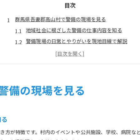
目次
群馬県吾妻郡高山村で警備の現場を見る
地域社会に根ざした警備の仕事内容を知る
警備現場の日常とやりがいを現地目線で解説
警備員が担うイベントや施設の安全確保の工夫
群馬の警備業界と求人動向の特徴を詳しく紹介
警備の現場対応力が求められる理由とは
警備員として働く魅力と安定雇用の現実
警備の現場を見る
警備職の安定雇用と実際の収入相場に迫る
正社員警備員の働き方と生活安定のポイント
警備員の職種ごとに異なる雇用の魅力を分析
知る
警備の仕事で得られる社会的信頼と安心感
き方が特徴です。村内のイベントや公共施設、学校、病院な
求人ジャーナル系媒体から見る警備の安定性