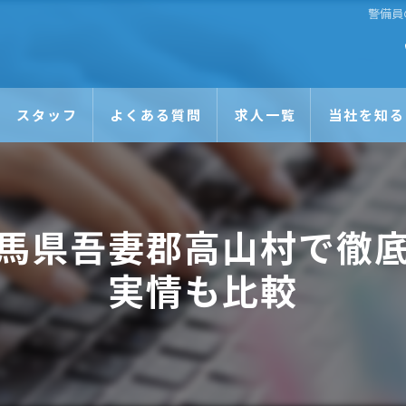
警備員
スタッフ
よくある質問
求人一覧
当社を知る
未経験
日払い
馬県吾妻郡高山村で徹
正社員
実情も比較
アルバイト
Wワーク