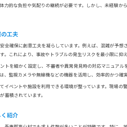
警備員の人手不足と採用事情を深掘り解説
体力的な負担や気配りの継続が必要です。しかし、未経験か
警備業界が人手不足になる主な理由を徹底解説
採用動向と警備求人の現状をリアルに分析
警備員が定着しにくい背景とその対策を紹介
保の工夫
未経験警備員の採用が進む理由と現場ニーズ
安全確保に創意工夫を凝らしています。例えば、混雑が予想
求人ジャーナル群馬系からみた人手不足の実態
す。これにより、事故やトラブルの発生リスクを最小限に抑
地元で長く続ける警備の仕事選びのコツ
ントを細かく設定し、不審者や異常発見時の対応マニュアル
地元で安定して警備を続ける職場選びの要点
は、監視カメラや無線機などの機器を活用し、効率的かつ確
警備業界で長く働ける仕事環境を見極める方法
てイベントや施設を利用できる環境が整っています。現場の
求人ジャーナル系での応募時チェック項目とは
が蓄積されています。
自分に合う警備職種の選び方と適性判断のコツ
継続しやすい警備員になるためのポイント解説
しく紹介
、吾妻郡高山村でも求人件数が多いことが特徴です。特に、