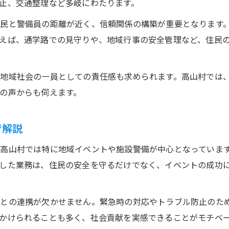
止、交通整理など多岐にわたります。
未経験から警備へ挑戦するための第一歩
民と警備員の距離が近く、信頼関係の構築が重要となります
未経験者が警備員で活躍できる理由と背景
えば、通学路での見守りや、地域行事の安全管理など、住民
警備職へ転職する際の注意点と必要な準備
警備の現場で求められるスキルと心構えとは
地域社会の一員としての責任感も求められます。高山村では
警備求人の選び方と地元応募のポイント紹介
の声からも伺えます。
資格取得が未経験警備員の強みになる理由
実際の警備現場で感じる負担と働きやすさ
で解説
警備員の仕事で感じる体力面の負担を正直解説
高山村では特に地域イベントや施設警備が中心となっていま
現場ごとの警備業務の違いと働きやすさの実感
した業務は、住民の安全を守るだけでなく、イベントの成功
立ち仕事や夜勤など警備職の大変さを知る
施設警備と交通誘導の負担感を比較する視点
察との連携が欠かせません。緊急時の対応やトラブル防止のた
警備員の働き方が生活リズムに及ぼす影響
かけられることも多く、社会貢献を実感できることがモチベ