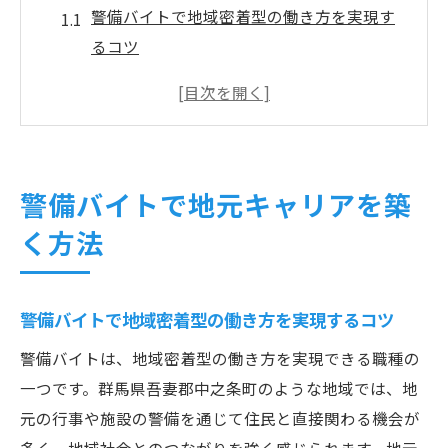
警備バイトで地域密着型の働き方を実現す
るコツ
警備業界でキャリアアップを目指す最初の
一歩
中之条町で警備のやりがいを感じる理由と
は
警備バイトで地元キャリアを築
未経験から始める警備バイトの実践ポイン
く方法
ト
警備バイトで身につくスキルと将来性を解
説
警備バイトで地域密着型の働き方を実現するコツ
年収アップを目指すなら警備業が有力
警備バイトは、地域密着型の働き方を実現できる職種の
警備バイトで年収アップを狙う具体的な方
一つです。群馬県吾妻郡中之条町のような地域では、地
法
元の行事や施設の警備を通じて住民と直接関わる機会が
警備業界の収入事情と昇給チャンスを徹底