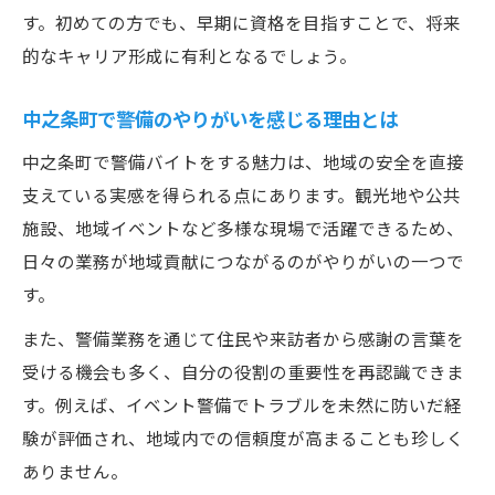
す。初めての方でも、早期に資格を目指すことで、将来
とは
的なキャリア形成に有利となるでしょう。
中之条町で警備員を始める際の確認事項ま
とめ
中之条町で警備のやりがいを感じる理由とは
警備職のNG事由と応募時の注意ポイント
中之条町で警備バイトをする魅力は、地域の安全を直接
健康状態や経歴確認で安心して働く方法
支えている実感を得られる点にあります。観光地や公共
警備バイト求人選びで重視すべきポイント
施設、地域イベントなど多様な現場で活躍できるため、
現実的な視点で警備職キャリアを考える
日々の業務が地域貢献につながるのがやりがいの一つで
警備バイトで安定したキャリアを築く方法
す。
キャリアアップを見据えた警備業の選択肢
また、警備業務を通じて住民や来訪者から感謝の言葉を
警備職で長く働くために必要なスキルとは
受ける機会も多く、自分の役割の重要性を再認識できま
現実的な年収アップを狙うキャリア設計術
す。例えば、イベント警備でトラブルを未然に防いだ経
験が評価され、地域内での信頼度が高まることも珍しく
警備業界で将来性を高めるための実践策
ありません。