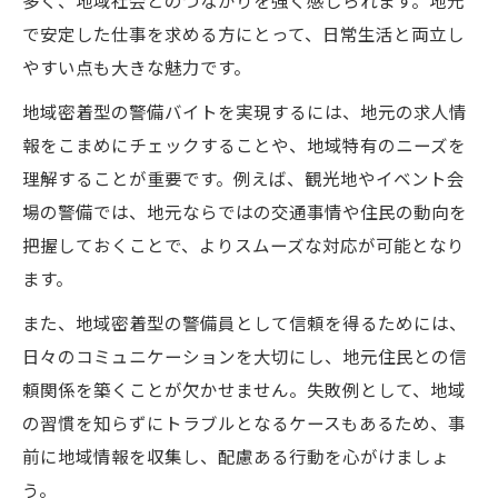
多く、地域社会とのつながりを強く感じられます。地元
解説
で安定した仕事を求める方にとって、日常生活と両立し
資格取得で警備バイトの収入を伸ばすポイ
やすい点も大きな魅力です。
ント
地域密着型の警備バイトを実現するには、地元の求人情
夜勤や特殊警備で高収入を目指す現実的戦
報をこまめにチェックすることや、地域特有のニーズを
略
理解することが重要です。例えば、観光地やイベント会
警備職で平均年収を超えるためのキャリア
場の警備では、地元ならではの交通事情や住民の動向を
設計
把握しておくことで、よりスムーズな対応が可能となり
精神疾患経験者も挑戦できる警備の現実
ます。
精神疾患経験者が警備バイトに挑戦する条
また、地域密着型の警備員として信頼を得るためには、
件
日々のコミュニケーションを大切にし、地元住民との信
医師の診断書と警備員応募の必須ポイント
頼関係を築くことが欠かせません。失敗例として、地域
警備業で安心して働くための健康確認と注
の習慣を知らずにトラブルとなるケースもあるため、事
意点
前に地域情報を収集し、配慮ある行動を心がけましょ
精神疾患と警備職の両立は可能なのか徹底
う。