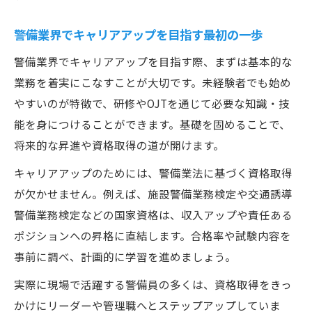
解説
警備業界でキャリアアップを目指す最初の一歩
欠格事由を避けて警備バイトを始める方法
警備業界でキャリアアップを目指す際、まずは基本的な
警備員の前職調査が必要な理由に迫る
業務を着実にこなすことが大切です。未経験者でも始め
警備業界で前職調査が重視される背景と理
やすいのが特徴で、研修やOJTを通じて必要な知識・技
由
能を身につけることができます。基礎を固めることで、
警備員採用時の調査内容と個人情報保護の
将来的な昇進や資格取得の道が開けます。
実態
キャリアアップのためには、警備業法に基づく資格取得
本人同意が必須となる前職調査のポイント
が欠かせません。例えば、施設警備業務検定や交通誘導
解説
警備業務検定などの国家資格は、収入アップや責任ある
警備職における経歴詐称チェックの重要性
ポジションへの昇格に直結します。合格率や試験内容を
警備バイトの前職調査で気を付けたい注意
事前に調べ、計画的に学習を進めましょう。
事項
実際に現場で活躍する警備員の多くは、資格取得をきっ
中之条町で安心して警備を始めるポイント
かけにリーダーや管理職へとステップアップしていま
警備バイトを安全に始めるための事前準備