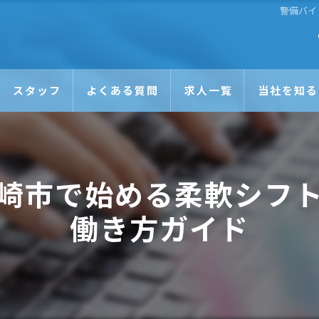
警備バイ
スタッフ
よくある質問
求人一覧
当社を知る
未経験
日払い
崎市で始める柔軟シフ
正社員
働き方ガイド
アルバイト
Wワーク