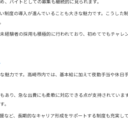
め、バイトとしての募集も継続的に見られます。
柔軟シフトが叶う働き方を警備で実現
い制度の導入が進んでいることも大きな魅力です。こうした
警備バイトで実現する柔軟シフト対応例
。
ライフステージに合わせた警備勤務の選択肢
未経験者の採用も積極的に行われており、初めてでもチャレ
家庭や副業と両立できる警備バイト術
警備業務で週2日から働けるメリットとは
警備バイトのシフト相談で可能性が広がる
ト
日払い対応で安心警備バイトを選ぶコツ
な魅力です。高崎市内では、基本給に加えて夜勤手当や休日
警備バイトの日払い対応で得られる安心感
急な出費に強い警備バイトの活用法
もあり、急な出費にも柔軟に対応できる点が支持されていま
日払い警備バイトの選び方と注意点
す。
即日現金化できる警備バイトの魅力を紹介
援など、長期的なキャリア形成をサポートする制度も充実し
日払い対応の警備職場を見極めるポイント