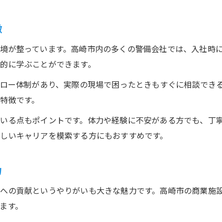
ライフスタイルに合わせた警備ワークのすすめ
警備バイトで叶える自分らしい生活設計
徴
主婦やシニアにも選ばれる警備バイト活用術
境が整っています。高崎市内の多くの警備会社では、入社時
ワークライフバランスを重視した警備の働き方
的に学ぶことができます。
警備バイトで時間を有効活用する方法
ォロー体制があり、実際の現場で困ったときもすぐに相談でき
扶養内や副業にも最適な警備ワークの魅力
特徴です。
警備バイトで広がる新しいキャリアの可能性
いる点もポイントです。体力や経験に不安がある方でも、丁
警備バイトからキャリアアップを目指す道
しいキャリアを模索する方にもおすすめです。
警備業界での正社員登用や昇進のチャンス
未経験から警備スキルを磨く成長事例
力
長期的な安定を目指す警備バイトの選択肢
への貢献というやりがいも大きな魅力です。高崎市の商業施
警備バイト経験が他業種でも活きる理由
ます。