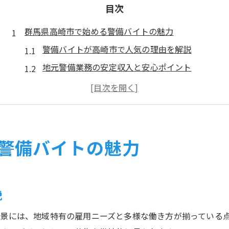
目次
群馬県高崎市で始める警備バイトの魅力
警備バイトが高崎市で人気の理由を解説
地元警備業務の安定収入と安心ポイント
未経験でも始めやすい警備バイトの特徴
警備バイトで地域社会に貢献できる魅力
警備ならではの柔軟な働き方の実例紹介
未経験から安心して挑戦できる警備のお仕事
警備バイトの魅力
警備未経験者が安心できるサポート体制
警備バイトで身につく基礎知識を解説
高崎市の警備現場で求められる素質とは
説
警備バイトの研修制度で不安を解消する
景には、地域特有の雇用ニーズと多様な働き方が揃っている
警備業界で評価される未経験者の強み