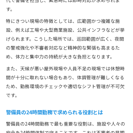
代で警備を担当し、緊急時には即時対応が求められま
警備員が休憩を上手に活用するポイント
す。
警備24時間勤務の休憩時間と業務効率の関
特にきつい現場の特徴としては、広範囲かつ複雑な施
係
設、例えば工場や大型商業施設、公共インフラなどが挙
休憩と仮眠の確保が鍵となる警備の働き方
げられます。こうした場所では、巡回範囲が広く、夜間
警備24時間勤務における仮眠の重要性と注
の警戒強化や不審者対応など精神的な緊張も高まるた
意点
め、体力と集中力の持続が大きな負担となります。
警備員が安全に仮眠を取るための工夫とは
また、天候が悪い屋外現場や人員不足の現場では休憩時
警備24時間勤務の仮眠中も労働時間扱いか
間が十分に取れない場合もあり、体調管理が難しくなる
警備員の休憩と仮眠の配分で健康を守る
ため、勤務環境のチェックや適切なシフト管理が不可欠
です。
警備24時間勤務で仮眠を有効活用する方法
24時間勤務は違法なのか労働基準法で確認
警備員の24時間勤務で求められる役割とは
警備24時間勤務は労働基準法違反となるの
警備員の24時間勤務で最も重要な役割は、施設や人々の
か
安全を24時間体制で守ることです。これは不審者の早期