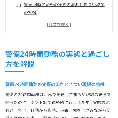
警備24時間勤務の実際の流れときつい現場
の特徴
警備員の24時間勤務で求められる役割とは
警備24時間勤務に多いスケジュール例と過
ごし方
警備24時間勤務で感じる負担と体調管理の
警備24時間勤務の実態と過ごし
コツ
方を解説
警備員が語る24時間勤務のメリットと課題
長時間シフトにおける警備員の休憩事情
警備24時間勤務での休憩時間の確保と実態
警備24時間勤務の実際の流れときつい現場の特徴
警備員のシフトごとに異なる休憩配分の現
警備の24時間勤務は、昼夜を通じて施設や現場の安全を
状
守るために、シフト制で連続的に行われます。実際の流
警備24時間勤務で休憩がきついと感じる瞬
れとしては、日勤から夜勤、仮眠時間をはさみながら交
間