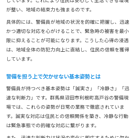
しています。これにより住民は安心して生活できる環境
が整い、地域の結束力も強まるのです。
安心を守る警備員の現場対応と工夫とは
警備員の現場対応が安心に直結する理由
具体的には、警備員が地域の状況を的確に把握し、迅速
かつ適切な対応を心がけることで、緊急時の被害を最小
警備現場で求められる工夫と臨機応変な判
限に抑えることが可能になります。こうした心得の浸透
断
は、地域全体の防犯力向上に直結し、住民の信頼を獲得
警備員が実践するコミュニケーション術
しています。
安心を高めるための警備の現場ノウハウ
現場で活かす警備の心得と対応事例紹介
警備を担う上で欠かせない基本姿勢とは
暮らしに役立つ警備の心構えを紹介
警備員が持つべき基本姿勢は「誠実さ」「冷静さ」「迅
日常生活に活かせる警備の心構えとは
速な判断力」です。群馬県沼田市利根町高戸谷の警備現
家庭や地域で役立つ警備の心得を解説
場では、これらの姿勢が日常の業務で徹底されていま
暮らしの安心を高める警備員の姿勢と工夫
す。誠実な対応は住民との信頼関係を築き、冷静な行動
警備員の学びが暮らしに生きる理由
は緊急事態での的確な対応に繋がります。
警備の視点を取り入れた安全な暮らし方
また、迅速な判断力は状況の変化に即応するために欠か