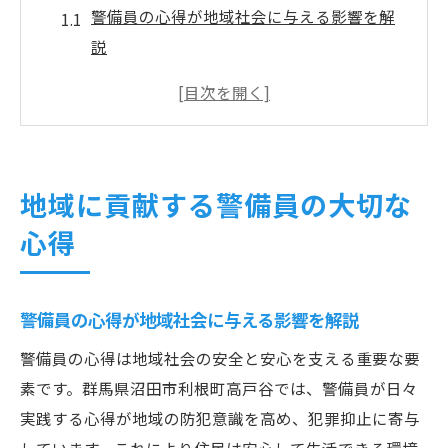
警備員の心得が地域社会に与える影響を解
説
警備を担う上で欠かせない基本姿勢とは
安心を支える警備員の役割と責任感につい
て
地域との信頼関係を築く警備の工夫と実践
地域に貢献する警備員の大切な
警備の心得が住民の安心感に繋がる理由
心得
警備の視点から見る利根町高戸谷の安全
警備員の視点で見た利根町高戸谷の安全対
策
警備員の心得が地域社会に与える影響を解説
地域特性と警備の連携がもたらす防犯効果
警備員の心得は地域社会の安全と安心を支える重要な要
警備の観点から考える日常のリスク管理
素です。群馬県沼田市利根町高戸谷では、警備員が日々
警備の視点が活きる現場の工夫と着眼点
実践する心得が地域の防犯意識を高め、犯罪抑止に寄与
地域安全を守る警備員の注意点と実例紹介