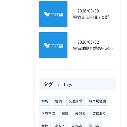
2026/08/03
警備員仕事紹介と群馬県利根郡川場村での収入や雇用条件を徹底解説
2026/08/02
警備試験と群馬県沼田市利根町二本松で資格取得と配置路線を徹底解説
タグ
Tags
群馬
警備
交通誘導
駐車場警備
学歴不問
転職
経験者
資格あり
女性
高収入
前橋市
沼田市