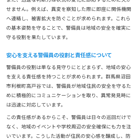
防犯意識向上へ警備員が果たす役割
せません。例えば、異変を察知した際に即座に関係機関
防犯意識を高める警備員の役割と方法
へ連絡し、被害拡大を防ぐことが求められます。これら
の基本姿勢を守ることで、警備員は地域の安全を確実に
警備員が地域に与える安全教育の影響
守る役割を果たしています。
警備活動が住民の防犯意識を変える理由
警備員の働きが防犯対策に生きる瞬間
安心を支える警備員の役割と責任感について
防犯意識向上のための警備員の工夫事例
警備員の役割は単なる見守りにとどまらず、地域の安心
警備経験が生み出す信頼と地域の絆
を支える責任感を持つことが求められます。群馬県沼田
警備員の経験が信頼関係を築く秘訣とは
市利根町高戸谷では、警備員が地域住民の安全を守るた
警備の積み重ねが地域の絆を深める理由
めに積極的にコミュニケーションを取り、異常発見時に
住民と警備員の交流で生まれる安心感
は迅速に対応しています。
警備経験が地域社会にもたらす価値
この責任感があるからこそ、警備員は日々の巡回だけで
警備員の実体験が信頼を高める力になる
なく、地域のイベントや学校周辺の安全確保にも力を注
いでいます。こうした活動が住民の安心感を醸成し、防