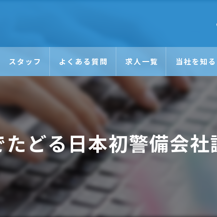
スタッフ
よくある質問
求人一覧
当社を知る
未経験
日払い
でたどる日本初警備会社
正社員
アルバイト
Wワーク