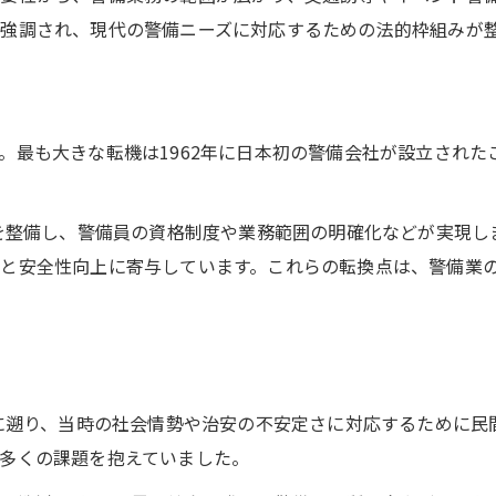
昭和の警備から平成への変化を分析
が強調され、現代の警備ニーズに対応するための法的枠組みが
警備業の歩みで見える社会の移り変わり
平成時代の警備業法改正が業界に残した影響
警備の歴史を年代別に振り返る重要性
。最も大きな転機は1962年に日本初の警備会社が設立された
昭和57年と平成17年の法改正を軸に考察
。
警備の定義が社会インフラへ広がる理由
盤を整備し、警備員の資格制度や業務範囲の明確化などが実現し
警備の定義が社会基盤となった経緯を解説
と安全性向上に寄与しています。これらの転換点は、警備業
警備が社会インフラとされる理由を紐解く
警備業界の役割拡大と社会への影響力
警備の変遷がもたらした新しい価値観
警備の定義と業務内容の広がりに注目
頭に遡り、当時の社会情勢や治安の不安定さに対応するために
多くの課題を抱えていました。