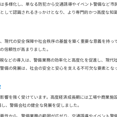
警備業法改正の歴史的背景と意味
容は多様化し、単なる防犯から交通誘導やイベント警備など市
警備業法改正の経緯と歴史を詳しく解説
として認識されるきっかけとなり、より専門的かつ高度な知
警備業法改正が業界に与えた変化とは
昭和57年や平成17年の警備業法改正を比較
警備業法改正2019年の意義と課題を考察
、現代の安全保障や社会秩序の基盤を築く重要な意義を持っ
警備の定義に影響した法改正のポイント
の信頼性が高まりました。
警備の進化に見る技術革新の影響
監視などの導入は、警備業務の効率化と高度化を促進し、現代
警備における技術革新の歴史と進化
警備の発展は、社会の安全と安心を支える不可欠な要素とな
警備の発展を支えた新技術の導入例
警備の変遷とICT活用の転換点を探る
徴
警備技術革新が業務効率に与えた影響
影響を強く受けています。高度経済成長期には工場や商業施
警備業界の進化と技術普及の道のり
整備し、警備会社の健全な発展を促しました。
昭和から平成へ警備の変遷の軌跡
要性から、警備業務の範囲が広がり、交通誘導やイベント警備