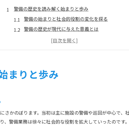
警備の歴史を読み解く始まりと歩み
警備の始まりと社会的役割の変化を探る
警備の歴史が現代に与えた意義とは
警備の変遷をたどる時代背景とその特徴
警備業の歩みと発展の転換点を解説
警備業界の誕生と初期の課題に迫る
警備業の誕生が社会へ与えた衝撃
始まりと歩み
警備会社誕生時の社会的影響を読み解く
警備業の登場が暮らしをどう変えたか
警備の変遷に見る企業の役割と責任
る
警備業界誕生が安全意識を高めた理由
にさかのぼります。当初は主に施設の警備や巡回が中心で、
警備会社設立が業界全体へ及ぼした効果
り、警備業務は徐々に社会的な役割を拡大していったのです