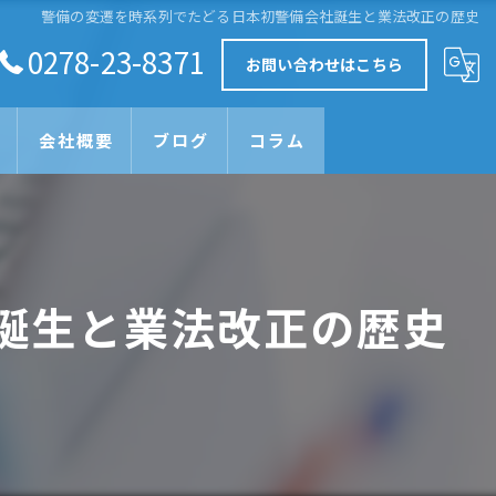
警備の変遷を時系列でたどる日本初警備会社誕生と業法改正の歴史
0278-23-8371
お問い合わせはこちら
会社概要
ブログ
コラム
誕生と業法改正の歴史