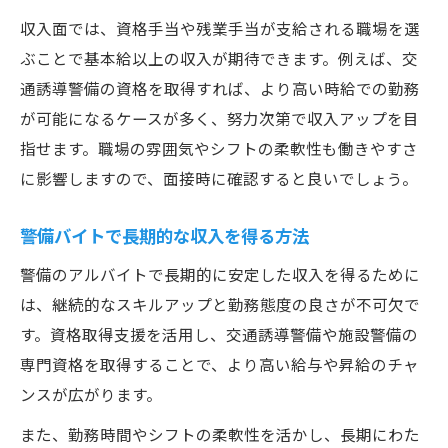
警備業界での資格取得支援を活用しよう
収入面では、資格手当や残業手当が支給される職場を選
警備関連資格が収入アップに繋がる理由
ぶことで基本給以上の収入が期待できます。例えば、交
通勤便利な警備の現場で稼ぐコツ
通誘導警備の資格を取得すれば、より高い時給での勤務
通勤しやすい警備現場の選び方と特徴
が可能になるケースが多く、努力次第で収入アップを目
警備バイトで車通勤を活かすポイント
指せます。職場の雰囲気やシフトの柔軟性も働きやすさ
に影響しますので、面接時に確認すると良いでしょう。
警備現場選びで通勤負担を減らす工夫
通勤便利な警備バイトで安定収入を得る
警備バイトで長期的な収入を得る方法
警備のアルバイトで通勤利便性を重視する
警備のアルバイトで長期的に安定した収入を得るために
は、継続的なスキルアップと勤務態度の良さが不可欠で
す。資格取得支援を活用し、交通誘導警備や施設警備の
専門資格を取得することで、より高い給与や昇給のチャ
ンスが広がります。
また、勤務時間やシフトの柔軟性を活かし、長期にわた