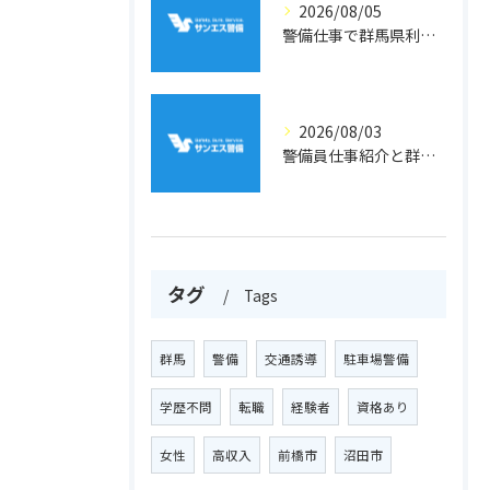
2026/08/05
警備仕事で群馬県利根郡片品村周辺の安心と働きやすさを両立するポイント
2026/08/03
警備員仕事紹介と群馬県利根郡川場村での収入や雇用条件を徹底解説
タグ
Tags
群馬
警備
交通誘導
駐車場警備
学歴不問
転職
経験者
資格あり
女性
高収入
前橋市
沼田市