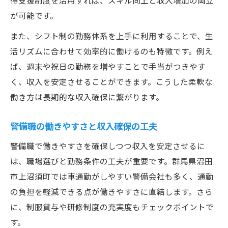
得支援制度を活用すれば、スキル向上と収入増加の両立
群馬県沼田市で選ばれる警備職の特徴
が可能です。
地元民に支持される警備バイトの働き方
また、シフト制の勤務体系を上手に利用することで、生
群馬県沼田市で警備業界を選ぶメリット
活リズムに合わせて効率的に働けるのも特徴です。例え
シフト自由な警備のアルバイトに注目
ば、週末や祝日の勤務を増やすことで手当がつきやす
シフト自由な警備バイトで生活と両立
く、収入を安定させることができます。こうした柔軟な
警備バイトのシフト融通が高評価の理由
働き方は長期的な収入確保に繋がります。
警備のアルバイトで理想の勤務時間実現
警備職の働きやすさと収入確保の工夫
家庭や副業と両立できる警備シフト活用術
警備職で働きやすさを確保しつつ収入を安定させるに
週1日からOKの警備バイトの魅力
は、職場選びと勤務条件の工夫が重要です。群馬県沼田
資格取得で広がる警備でのキャリア
市上沼須町では車通勤がしやすい警備会社も多く、通勤
警備資格取得でキャリアアップを目指す
の負担を軽減できる点が働きやすさに直結します。さら
警備バイトから資格取得を目指すメリット
に、制服貸与や研修制度の充実度もチェックポイントで
警備の資格が広げる仕事の可能性とは
す。