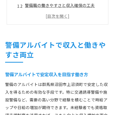
警備職の働きやすさと収入確保の工夫
警備バイトで長期的な収入を得る方法
警備業界での副業・本業両立のポイント
警備現場で働きやすさを重視する理由
未経験でも安心の警備バイト始め方
警備アルバイトで収入と働きや
警備未経験者も安心して始められる理由
すさ両立
警備バイトの研修制度と安心ポイント
未経験から警備で成長できるサポート体制
警備アルバイトで安定収入を目指す働き方
警備バイト応募時に知っておきたいこと
未経験歓迎の警備現場の特徴と魅力
警備のアルバイトは群馬県沼田市上沼須町で安定した収
入を得るための有効な手段です。特に交通誘導警備や施
群馬県沼田市で選ぶ警備の仕事の魅力
設警備など、需要の高い分野で経験を積むことで時給ア
警備の仕事が群馬県沼田市で人気の理由
ップや日給の増加が期待できます。未経験者でも資格取
警備バイトならではの地域貢献のやりがい