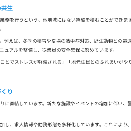
警備員が感じる榛東村の四季折々の魅力
の共生
警備業務を通じた自然環境とのふれあい体験
業務を行うという、他地域にはない経験を積むことができま
警備の仕事で得られる心身のリフレッシュ効果
。
警備員が語る榛東村ならではのやりがい
。例えば、冬季の積雪や夏場の熱中症対策、野生動物との遭
警備業務で大切にしたい自然との共存意識
ニュアルを整備し、従業員の安全確保に努めています。
警備業務における榛東村特有のポイント解説
くことでストレスが軽減される」「地元住民とのふれあいがや
警備業務で押さえたい榛東村の重要拠点情報
警備の現場で役立つ榛東村の地理的特徴
警備員が知っておくべき榛東村の郵便番号事情
づくり
警備業務に必須な榛東村の交通アクセス情報
りに直結しています。新たな施設やイベントの増加に伴い、
警備職を目指す人向け榛東村の企業選びコツ
加し、求人情報や勤務形態も多様化しています。これにより