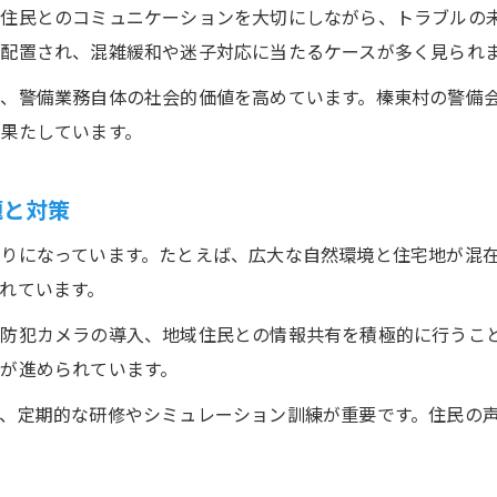
地元密着で信頼される警備の魅力とは
住民とのコミュニケーションを大切にしながら、トラブルの
地元警備業務が選ばれる理由と信頼の要素
配置され、混雑緩和や迷子対応に当たるケースが多く見られ
警備員の誠実な対応がもたらす安心感
、警備業務自体の社会的価値を高めています。榛東村の警備
警備業務で築く住民との深い絆の大切さ
果たしています。
警備業界で求められる地域密着の姿勢
警備を通じて地域社会へ貢献する意義
題と対策
もし警備職に就くなら押さえたい榛東村の特徴
りになっています。たとえば、広大な自然環境と住宅地が混
警備職応募前に知りたい榛東村の地域情報
れています。
警備業務選びで重視したい榛東村の働き方
防犯カメラの導入、地域住民との情報共有を積極的に行うこ
警備求人探しに役立つ榛東村の住所管理術
が進められています。
警備の仕事で活かせる榛東村のアクセス事情
、定期的な研修やシミュレーション訓練が重要です。住民の
警備業務で求められる榛東村のマナーと特徴
自然豊かな環境で働く警備員の日常