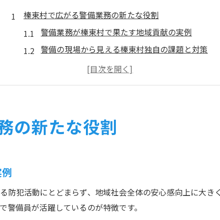
榛東村で広がる警備業務の新たな役割
警備業務が榛東村で果たす地域貢献の実例
警備の現場から見える榛東村独自の課題と対策
警備員が体験する榛東村の自然環境との共生
警備業務拡大で期待される安心な地域づくり
警備の新しい取り組みが生む雇用と活性化
警備の仕事が地域社会に与える影響を探る
務の新たな役割
警備の仕事が榛東村の日常に与える安心感
警備員と住民の信頼関係が生む地域の安全
警備業務を通じた榛東村の防犯意識向上
実例
警備の現場から見た地域イベント支援の重要性
る防犯活動にとどまらず、地域社会全体の安心感向上に大き
警備の仕事で地域全体が得られるメリットとは
で警備員が活躍しているのが特徴です。