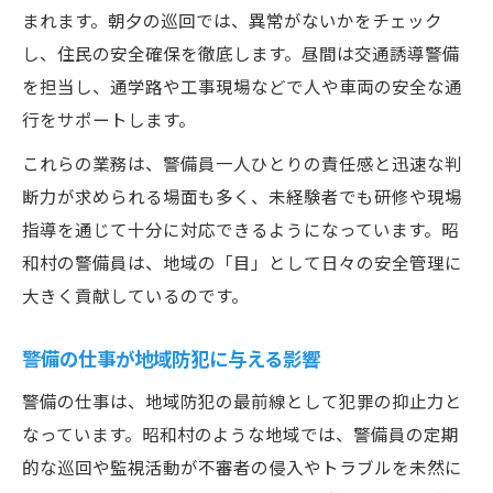
シフト調整が柔軟な警備の仕事の魅力
まれます。朝夕の巡回では、異常がないかをチェック
警備現場での職場環境とサポート体制
し、住民の安全確保を徹底します。昼間は交通誘導警備
警備の仕事で安心して働ける理由とは
を担当し、通学路や工事現場などで人や車両の安全な通
警備員の待遇や福利厚生もチェック
行をサポートします。
昭和村の警備現場で活躍する方法
これらの業務は、警備員一人ひとりの責任感と迅速な判
警備現場で求められる基本姿勢と心構え
断力が求められる場面も多く、未経験者でも研修や現場
警備で活躍するためのスキルアップ術
指導を通じて十分に対応できるようになっています。昭
和村の警備員は、地域の「目」として日々の安全管理に
警備員が現場で信頼される秘訣を解説
大きく貢献しているのです。
警備の現場で役立つコミュニケーション力
警備現場で生きる経験と知識の活かし方
警備の仕事が地域防犯に与える影響
警備の仕事は、地域防犯の最前線として犯罪の抑止力と
なっています。昭和村のような地域では、警備員の定期
的な巡回や監視活動が不審者の侵入やトラブルを未然に