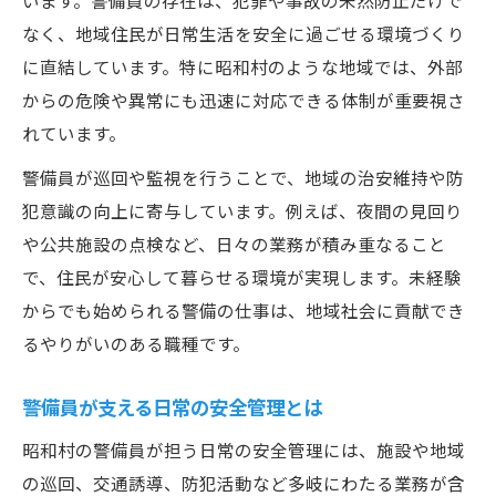
います。警備員の存在は、犯罪や事故の未然防止だけで
未経験でも安心な警備の研修体制
なく、地域住民が日常生活を安全に過ごせる環境づくり
警備が未経験者に選ばれる理由とは
に直結しています。特に昭和村のような地域では、外部
警備の仕事で得られるやりがいと成長
からの危険や異常にも迅速に対応できる体制が重要視さ
警備初心者が活躍できる現場の特徴
れています。
警備職で身につくスキルと知識を解説
警備員が巡回や監視を行うことで、地域の治安維持や防
資格取得で広がる警備キャリアの可能性
犯意識の向上に寄与しています。例えば、夜間の見回り
警備の仕事に役立つ資格と取得方法
や公共施設の点検など、日々の業務が積み重なること
資格取得で広がる警備のキャリアパス
で、住民が安心して暮らせる環境が実現します。未経験
警備員が資格を持つメリットと将来性
からでも始められる警備の仕事は、地域社会に貢献でき
るやりがいのある職種です。
警備業界で評価される資格の種類紹介
資格支援制度で警備キャリアを後押し
警備員が支える日常の安全管理とは
働きやすい警備業のポイントを解説
昭和村の警備員が担う日常の安全管理には、施設や地域
警備業で重視したい働きやすさの条件
の巡回、交通誘導、防犯活動など多岐にわたる業務が含