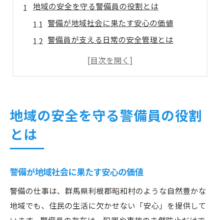
地域の安全を守る警備員の役割とは
警備が地域社会に果たす安心の価値
警備員が支える日常の安全管理とは
警備の仕事が地域防犯に与える影響
警備業務で守る昭和村の平和な暮らし
警備員が担う防犯活動の実際の流れ
昭和村における警備の仕事内容を深掘り
地域の安全を守る警備員の役割
警備の仕事内容を現場目線で紹介
とは
昭和村ならではの警備の特徴と工夫
警備員が担当する主な業務の流れ
警備が地域社会に果たす安心の価値
警備現場で必要とされる行動力と判断力
警備の仕事で重視されるチームワーク
警備の仕事は、群馬県利根郡昭和村のような自然豊かな
地域でも、住民の生活に欠かせない「安心」を提供して
未経験から始める警備の仕事の魅力