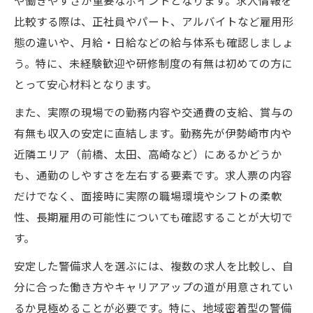
や働きやすさが重要なポイントとなります。求人情報を
警備職で失敗しない初めての応募方法
比較する際は、正社員やパート、アルバイトなど雇用形
態の違いや、月給・日給などの給与体系も確認しましょ
資格取得で広がる警備キャリアの魅力とは
う。特に、未経験歓迎や研修制度の有無は初めての方に
警備資格取得がキャリアアップに繋がる理
とって安心材料となります。
由
また、実際の現場での勤務内容や交通費の支給、賞与の
警備求人で求められる主な資格と取得方法
有無も収入の安定に直結します。勤務先が伊勢崎市内や
未経験から資格取得を目指す際のポイント
近隣エリア（前橋、太田、高崎など）にあるかどうか
資格支援制度で実現する警備職の成長
も、通勤のしやすさを左右する要素です。求人票の内容
資格保有者が選ぶ警備求人のメリット
だけでなく、面接時に実際の職場環境やシフトの柔軟
シフトの柔軟さを活かせる警備求人の特徴
性、長期雇用の可能性についても確認することが大切で
柔軟なシフト制が選ばれる警備求人の魅力
す。
週1日勤務も可能な警備求人の探し方
安定した警備求人を選ぶには、複数の求人を比較し、自
家庭と両立できる警備職のシフト例
分に合った働き方やキャリアアップの道が用意されてい
警備業界で実現できる短時間勤務の働き方
るか見極めることが必要です。特に、地域密着型の警備