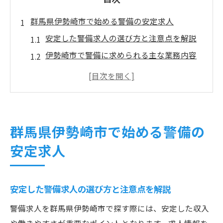
群馬県伊勢崎市で始める警備の安定求人
安定した警備求人の選び方と注意点を解説
伊勢崎市で警備に求められる主な業務内容
とは
警備求人で重視すべき勤務条件と通勤利便
性
警備業で目指せる長期雇用とキャリア形成
群馬県伊勢崎市で始める警備の
警備職の収入安定を実現するポイント
安定求人
未経験でも安心できる警備の働き方を解説
未経験者が警備求人を選ぶ際の基準と流れ
警備業界の手厚い研修制度とサポート例
安定した警備求人の選び方と注意点を解説
安心して働ける警備現場の特徴と魅力
警備求人を群馬県伊勢崎市で探す際には、安定した収入
未経験歓迎の警備求人が多い理由とは