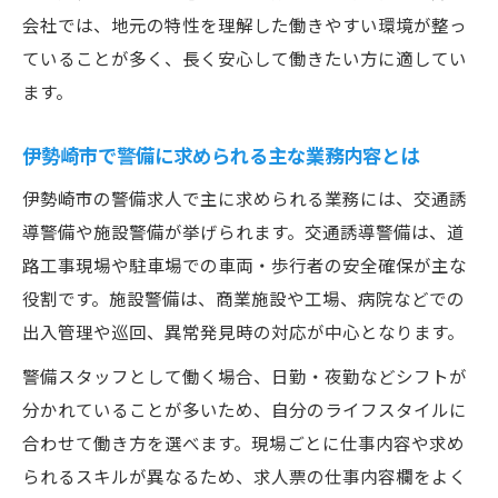
急な休みにも対応できる警備求人の特徴
会社では、地元の特性を理解した働きやすい環境が整っ
ていることが多く、長く安心して働きたい方に適してい
収入を安定させたい方へ警備で叶える選択
ます。
警備職で実現する安定収入のポイント
日給・時給が高い警備求人の見極め方
伊勢崎市で警備に求められる主な業務内容とは
手当と賞与で差がつく警備の給与体系
伊勢崎市の警備求人で主に求められる業務には、交通誘
副業から本業へ転向しやすい警備職の特徴
導警備や施設警備が挙げられます。交通誘導警備は、道
長期雇用が魅力の警備求人で安定収入
路工事現場や駐車場での車両・歩行者の安全確保が主な
男性中心の現場で活躍できる警備業務のポイン
役割です。施設警備は、商業施設や工場、病院などでの
ト
出入管理や巡回、異常発見時の対応が中心となります。
男性が活躍する警備現場の主な特徴とは
警備スタッフとして働く場合、日勤・夜勤などシフトが
警備業務で求められる体力やスキルを解説
分かれていることが多いため、自分のライフスタイルに
現場環境に適応するための警備求人選び
合わせて働き方を選べます。現場ごとに仕事内容や求め
男性スタッフが感じる警備職のやりがい
られるスキルが異なるため、求人票の仕事内容欄をよく