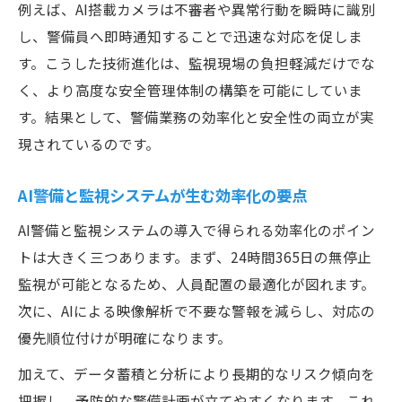
例えば、AI搭載カメラは不審者や異常行動を瞬時に識別
警戒エリアの安全監視運用を高める実践策
し、警備員へ即時通知することで迅速な対応を促しま
不安全行動の検知が生む警備強化の新戦略
す。こうした技術進化は、監視現場の負担軽減だけでな
警備で活きる不安全行動検知の実践ポイン
く、より高度な安全管理体制の構築を可能にしていま
ト
す。結果として、警備業務の効率化と安全性の両立が実
現されているのです。
AI検知による警備強化と安全監視の進化
監視システムで実現する不安全行動の可視
AI警備と監視システムが生む効率化の要点
化
AI警備と監視システムの導入で得られる効率化のポイン
警備現場で重視される行動検知の最新技術
トは大きく三つあります。まず、24時間365日の無停止
不安全行動抑止のための警備戦略と監視手
監視が可能となるため、人員配置の最適化が図れます。
法
次に、AIによる映像解析で不要な警報を減らし、対応の
作業者安全管理システム導入の効果と実践
優先順位付けが明確になります。
警備業務を支える作業者安全管理システム
加えて、データ蓄積と分析により長期的なリスク傾向を
の特徴
把握し、予防的な警備計画が立てやすくなります。これ