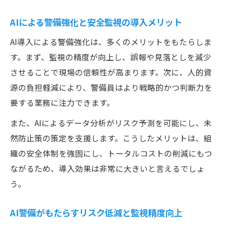
リアルタイム監視によるリスク低減と安全
強化
AIによる警備強化と安全監視の導入メリット
警備に求められる迅速対応と監視システム
AI導入による警備強化は、多くのメリットをもたらしま
活用
す。まず、監視の精度が向上し、誤報や見落としを減少
現場効率化を支える警備モニタリングの進化
させることで現場の信頼性が高まります。次に、人的資
源の負担軽減により、警備員はより戦略的かつ判断力を
警備現場の効率化を促進するモニタリング
要する業務に注力できます。
技術
安全監視と警備の一体運用で現場力を強化
また、AIによるデータ分析がリスク予測を可能にし、未
警備業務効率化に有効なモニタリング活用
然防止策の策定を支援します。こうしたメリットは、組
例
織の安全体制を強固にし、トータルコストの削減にもつ
ながるため、導入効果は非常に大きいと言えるでしょ
モニタリング進化が安全監視に与える影響
う。
解説
警備の効率化と安全監視を両立する運用ノ
AI警備がもたらすリスク低減と監視精度向上
ウハウ