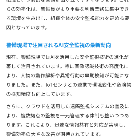
安全監視と警備で役立つ導入効果の具体例
らの効率化は、警備員がより重要な判断業務に集中でき
紹介
る環境を生み出し、組織全体の安全監視能力を高める要
警備現場での作業者安全監視と管理体制の
因となっています。
改善
作業者安全管理システム活用の実践ポイン
警備現場で注目されるAI安全監視の最新動向
ト
現在、警備現場ではAIを活用した安全監視技術の進化が
警備現場で注目される安全監視の最新事例
著しく注目されています。特に画像認識技術の高度化に
リアルタイム監視で高まる警備の信頼性
より、人物の動作解析や異常行動の早期検知が可能にな
警備の信頼性向上に不可欠なリアルタイム
りました。また、IoTセンサとの連携で環境変化や危険物
監視
の検知精度も向上しています。
リアルタイム安全監視が警備効率化に与え
さらに、クラウドを活用した遠隔監視システムの普及に
る影響
より、複数拠点の監視を一元管理する体制も整いつつあ
警備現場で活用される監視システムの即応
ります。これにより、迅速な情報共有と対応が実現し、
性とは
警備効率の大幅な改善が期待されています。