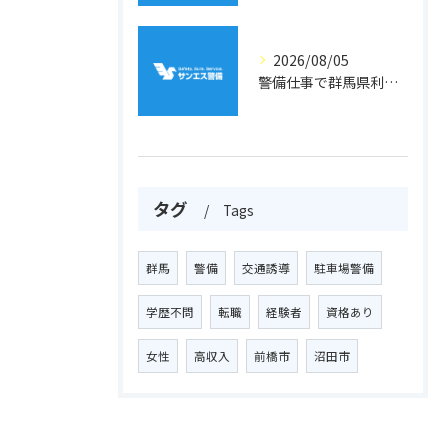
2026/08/05
警備仕事で群馬県利根郡片品村周辺の安心と働きやすさを両立するポイント
タグ
Tags
群馬
警備
交通誘導
駐車場警備
学歴不問
転職
経験者
資格あり
女性
高収入
前橋市
沼田市