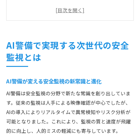
警備現場で注目されるAI安全監視の最新動
向
AIによる警備強化と安全監視の導入メリッ
ト
AI警備で実現する次世代の安全
AI警備がもたらすリスク低減と監視精度向
監視とは
上
警戒エリアの安全を守る監視システム活用術
警備に役立つ監視システムの導入ポイント
AI警備が変える安全監視の新常識と進化
解説
AI警備は安全監視の分野で新たな常識を創り出していま
警戒エリアでの安全監視と警備の連携手法
す。従来の監視は人手による映像確認が中心でしたが、
最新監視システムが支える警備の安心確保
AIの導入によりリアルタイムで異常検知やリスク分析が
術
可能となりました。これにより、監視の質と速度が飛躍
警備現場が注目するエリア監視の最適な選
的に向上し、人的ミスの軽減にも寄与しています。
択肢