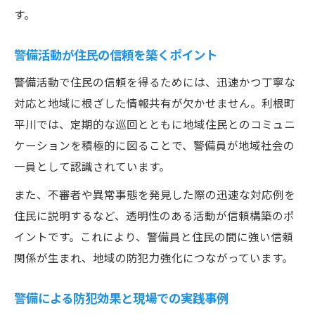
行政・警察と警備の連携強化の重要性
す。
高齢化時代における警備の新たな使命
警備活動が住民の信頼を築くポイント
高齢社会に求められる警備の役割変化
警備が高齢者を支えるための取り組み
警備活動で住民の信頼を得るためには、迅速かつ丁寧な
対応と地域に根ざした情報共有が欠かせません。利根町
高齢者の安全確保と警備の工夫実例
平川では、定期的な巡回とともに地域住民とのコミュニ
警備技術の進化が高齢化に与える影響
ケーションを積極的に図ることで、警備員が地域社会の
警備業務と見守り活動の新たな融合
一員として認識されています。
また、不審者や異常事態を発見した際の迅速な対応例を
住民に説明するなど、透明性のある活動が信頼構築のポ
イントです。これにより、警備員と住民の間に強い信頼
関係が生まれ、地域の防犯力強化につながっています。
警備による防犯効果と現場での実践事例