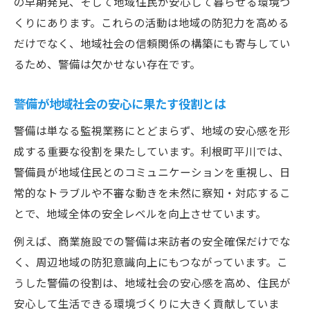
の早期発見、そして地域住民が安心して暮らせる環境づ
高齢化社会に対応する警備体制の構築
くりにあります。これらの活動は地域の防犯力を高める
警備活動が地域活性化に寄与する仕組み
だけでなく、地域社会の信頼関係の構築にも寄与してい
夜間警備が支える利根町平川の安全
るため、警備は欠かせない存在です。
夜間警備体制と地域安全維持のポイント
警備が地域社会の安心に果たす役割とは
警備員の夜間巡回が防犯に果たす役割
警備は単なる監視業務にとどまらず、地域の安心感を形
夜間に強化される警備の工夫と対策
成する重要な役割を果たしています。利根町平川では、
警備現場での夜間トラブル対応法
警備員が地域住民とのコミュニケーションを重視し、日
夜間警備の課題とその改善への取り組み
常的なトラブルや不審な動きを未然に察知・対応するこ
地域社会との連携が生む警備の力
とで、地域全体の安全レベルを向上させています。
警備と地域社会の連携が生む信頼関係
例えば、商業施設での警備は来訪者の安全確保だけでな
警備活動を支えるコミュニケーション術
く、周辺地域の防犯意識向上にもつながっています。こ
警備と地域防犯活動の連携事例紹介
うした警備の役割は、地域社会の安心感を高め、住民が
警備員と住民が協力する地域安全対策
安心して生活できる環境づくりに大きく貢献していま