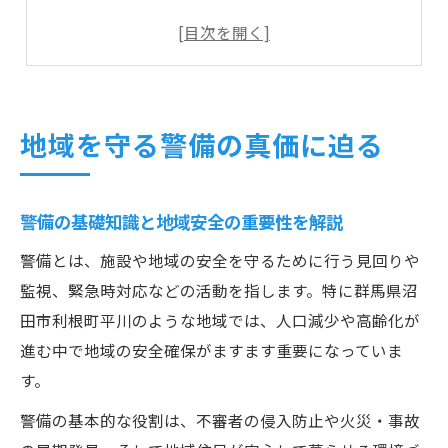
警備活動が住民の信頼を築くポイント
警備による防犯効果と現場での実践事例
地域特性に応じた警備体制の工夫と対応
安心な暮らしへ導く警備体制の工夫
地域を守る警備の真価に迫る
警備体制強化で実現する安心な住環境
地域特性を活かした警備の工夫と実践例
警備の基礎知識と地域安全の重要性を解説
警備員の配置と巡回がもたらす効果
警備とは、施設や地域の安全を守るために行う見回りや
警備技術の進化と安全確保の新手法
監視、緊急時対応などの活動を指します。特に群馬県沼
警備現場から見た課題と対応策
田市利根町平川のような地域では、人口減少や高齢化が
人口減少下で求められる警備の役割とは
進む中で地域の安全確保がますます重要になっていま
人口減少時代に適応した警備のあり方
す。
警備が果たす地域防犯の新たな責任
警備の基本的な役割は、不審者の侵入防止や火災・事故
警備業務の効率化と人手不足対策の実際