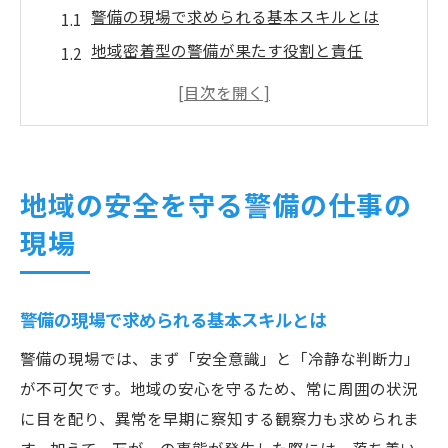
警備の現場で求められる基本スキルとは
地域密着型の警備が果たす役割と責任
警備スタッフの一日と業務フローを紹介
現場で活躍する警備員のやりがいの実例
警備の現場で大切なチームワークの実情
群馬県吾妻郡中之条町で警備が果たす役割
地域の安全を守る警備の仕事の
中之条町の警備業務が地域に与える影響
現場
警備員が守る観光地や公共施設の安全
地域イベントにおける警備の重要な任務
警備の現場で求められる基本スキルとは
警備の存在が住民の日常にもたらす安心感
警備と町の防犯活動の連携事例を解説
警備の現場では、まず「安全意識」と「冷静な判断力」
が不可欠です。地域の安心を守るため、常に周囲の状況
警備の仕事内容を知りたい方へのガイド
に目を配り、異常を早期に察知する観察力も求められま
警備の仕事内容を初心者にも分かりやすく