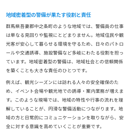
施設警備の仕事がもたらす社会貢献の実感
交通誘導と施設警備の違いと共通点を比較
地域密着型の警備が果たす役割と責任
警備の現場で身につくコミュニケーション
群馬県吾妻郡中之条町のような地域では、警備員の仕事
力
は単なる見回りや監視にとどまりません。地域住民や観
現場スタッフが語る警備のやりがい体験談
光客が安心して暮らせる環境を守るため、日々のパトロ
資格取得で広がる警備キャリアの可能性
ールや交通誘導、施設警備など多岐にわたる役割を担っ
警備の資格取得がもたらすキャリアアップ
ています。地域密着型の警備は、地域社会との信頼関係
警備員が目指せる主な資格と取得方法
を築くことも大きな責任のひとつです。
資格取得で広がる警備業界の活躍の場
例えば、観光シーズンには訪れる人々の安全確保のた
警備の仕事に役立つ資格取得支援制度
め、イベント会場や観光地での誘導・案内業務が増えま
資格取得後の警備員の働き方や変化
す。このような現場では、地域の特性や行事の流れを理
解していることが、円滑な警備活動につながります。地
域の方と日常的にコミュニケーションを取りながら、安
全に対する意識を高めていくことが重要です。