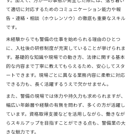
す。加えて、万が一の事態が発生した際には、落ち着い
解説
て適切に対応するためのコミュニケーション能力や報
交通誘導や施設警備など主要な業務内容
告・連絡・相談（ホウレンソウ）の徹底も重要なスキル
警備員の一日の流れと主な担当業務
です。
警備業界で求められる人物像と適性とは
未経験からでも警備の仕事を始められる理由のひとつ
警備員はきつい？仕事内容の実際の声
に、入社後の研修制度が充実していることが挙げられま
未経験から始める警備員の働き方とは
す。基礎的な知識や現場での動き方、法律に関する基本
警備未経験者にも安心の研修制度を紹介
的な内容まで丁寧に教えてもらえるため、安心してスタ
未経験者が警備員として働く魅力と利点
ートできます。現場ごとに異なる業務内容に柔軟に対応
警備の仕事で活かせる経験やスキルとは
できる力も、長く活躍するうえで欠かせません。
警備員デビューの流れと最初の業務内容
また、警備の現場では体力や持久力も求められますが、
未経験から警備でキャリアアップする方法
幅広い年齢層や経験の有無を問わず、多くの方が活躍し
ています。資格取得支援などを活用しながら、働きなが
交通誘導や施設警備のやりがいを解説
らスキルアップを目指すことができる点も、警備業の大
交通誘導警備の現場で感じる達成感とは
きな魅力です。