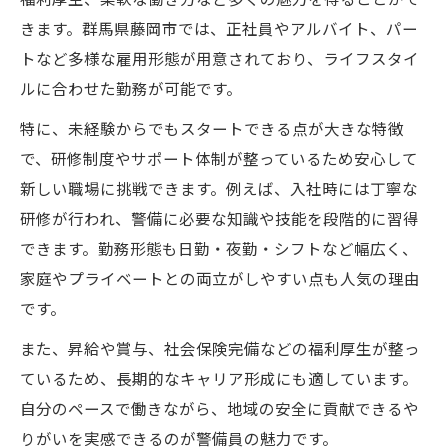
柔軟な働き方が叶う警備の現実
きます。群馬県藤岡市では、正社員やアルバイト、パー
警備員募集で叶うシフト自由な働き方とは
トなど多様な雇用形態が用意されており、ライフスタイ
ルに合わせた勤務が可能です。
警備職で実現するワークライフバランスの
魅力
特に、未経験からでもスタートできる点が大きな特徴
警備員が選べる多様な勤務スタイルを紹介
で、研修制度やサポート体制が整っているため安心して
新しい職場に挑戦できます。例えば、入社時には丁寧な
警備の仕事が主婦やシニアにも向く理由
研修が行われ、警備に必要な知識や技能を段階的に習得
警備職で無理なく続ける柔軟なポイント
できます。勤務形態も日勤・夜勤・シフトなど幅広く、
警備員を目指すなら注目のポイントはここ
家庭やプライベートとの両立がしやすい点も人気の理由
警備員募集の際に見るべき重要な条件とは
です。
警備職で重視したい福利厚生とサポート
また、昇給や賞与、社会保険完備などの福利厚生が整っ
警備の仕事選びで大切なチェックポイント
ているため、長期的なキャリア形成にも適しています。
警備員応募前に知っておくべき資格や研修
自分のペースで働きながら、地域の安全に貢献できるや
警備求人で比較したい職場環境と働きやす
りがいを実感できるのが警備員の魅力です。