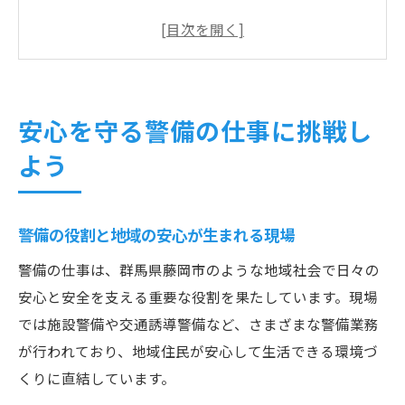
力
未経験でも安心して挑戦できる警備の世界
警備を通じて身につく社会貢献と責任感
警備員として地域で活躍する具体的な流れ
安心を守る警備の仕事に挑戦し
地域社会へ貢献できる警備員としての魅力
よう
警備員募集が地域社会に与えるプラスの効
果
警備を通じて実感できる貢献とやりがいと
警備の役割と地域の安心が生まれる現場
は
警備の仕事は、群馬県藤岡市のような地域社会で日々の
地域密着の警備で信頼を築くポイント
安心と安全を支える重要な役割を果たしています。現場
警備員ならではのコミュニケーション術を
では施設警備や交通誘導警備など、さまざまな警備業務
知る
が行われており、地域住民が安心して生活できる環境づ
地域イベントや日常を支える警備の役割
くりに直結しています。