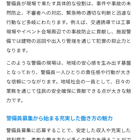
未経験から始める警備キャリアの第一歩
警備員が現場で果たす具体的な役割は、事件や事故の未
警備未経験者が安心して始めるために必要
然防止、不審者への対応、緊急時の適切な判断と迅速な
なこと
行動など多岐にわたります。例えば、交通誘導では工事
現場やイベント会場周辺での事故防止に貢献し、施設警
警備員募集で注目される未経験歓迎の理由
備では建物の巡回や出入り管理を通じて犯罪の抑止力と
未経験から警備でキャリアを築くポイント
なります。
警備の基本研修と現場でのサポート体制
このような警備の現場は、地域の安心感を生み出す基盤
警備職で成長するための実践的なステップ
となっており、警備員一人ひとりの責任感や行動が大き
キャリアアップを目指す警備員募集の現場
な信頼につながります。地域社会の一員として、日々の
警備員募集で実現するキャリアアップのコ
業務を通じて住民の安全確保に貢献できる点が大きな魅
ツ
力です。
警備職で資格取得や昇進を目指す方法
警備員が成長できる環境と支援制度の魅力
警備員募集から始まる充実した働き方の魅力
現場で活きる警備の専門スキルとは何か
警備員募集に応募することで、安定した収入や充実した
警備員がリーダーを目指すための心得
福利厚生、柔軟な働き方など多くの魅力を得ることがで