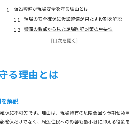
仮設警備が現場安全を守る理由とは
現場の安全確保に仮設警備が果たす役割を解説
警備の観点から見た足場防犯対策の重要性
工事現場で警備が求められる理由と具体策
現場セキュリティ強化に仮設警備が必要な背景
不審者侵入を防ぐ警備の基本と現場の工夫
警備業務に求められる資格と研修内容
守る理由とは
警備資格取得の必要性と現場での実践力向上
警備員に求められる研修内容と安全意識の育成
現場研修で身につく警備スキルとキャリア形成
割を解説
警備の資格がもたらす仕事の幅と安心感
確保に不可欠です。理由は、現場特有の危険要因や予期せぬ
警備員に必要な法令知識と現場対応力の強化
全確保だけでなく、周辺住民への影響も最小限に抑える役割