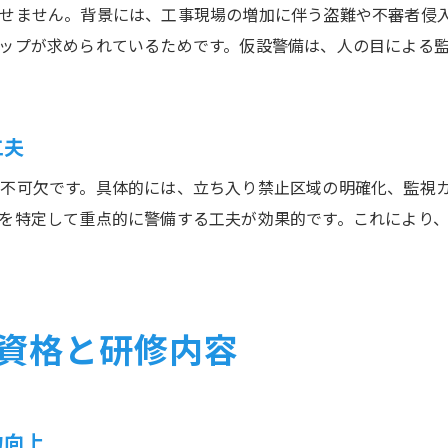
警備の魅力と現場で感じるやりがいについて
せません。背景には、工事現場の増加に伴う盗難や不審者侵
仮設警備の働き方がもたらす安心と充実感
ップが求められているためです。仮設警備は、人の目による
警備員が現場で信頼を得るための工夫や姿勢
現場で活かせる仮設警備の働き方の特徴とは
工夫
警備職ならではの安定した働き方のポイント
警備職が持つ社会的評価とやりがい
不可欠です。具体的には、立ち入り禁止区域の明確化、監視
を特定して重点的に警備する工夫が効果的です。これにより
警備職の社会的評価と現場での信頼性を解説
警備の仕事が世間で評価される理由と背景
現場で求められる警備の専門性と社会的役割
警備職に寄せられるイメージと実際の魅力比較
資格と研修内容
やりがいを感じる警備の仕事と社会貢献性
力向上