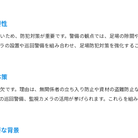
工事現場の防犯対策と警備の役割解説
防犯対策が工事現場警備に与える影響を解説
警備が担う工事現場の不審者対策とその実践例
要性
現場での警備配置とセキュリティシステム導入
いため、防犯対策が重要です。警備の観点では、足場の隙間
足場防犯対策と警備の連携で安心を実現
ラの設置や巡回警備を組み合わせ、足場防犯対策を強化する
最新の警備機器と現場セキュリティ強化法
現場管理における仮設警備の重要性
体策
現場管理で警備が果たす役割と安全対策の要点
警備と現場スタッフの連携によるリスク軽減法
欠です。理由は、無関係者の立ち入り防止や資材の盗難防止
仮設警備が現場運営の質向上に貢献する理由
間の巡回警備、監視カメラの活用が挙げられます。これらを組
警備の視点から考える現場管理のコツと工夫
現場の安全文化を築く警備実践例を紹介
要な背景
安心を支える仮設警備の魅力と働き方