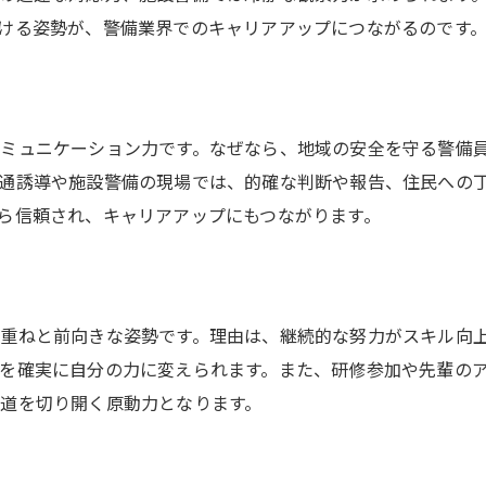
警備員として成功するための具体策
ける姿勢が、警備業界でのキャリアアップにつながるのです
警備の仕事を始める前に知るべきこと
警備業務で直面する課題と対策を紹介
警備員に必要な心構えと現場での工夫
ミュニケーション力です。なぜなら、地域の安全を守る警備
警備業界で長く続けるためのアドバイス
通誘導や施設警備の現場では、的確な判断や報告、住民への
ら信頼され、キャリアアップにもつながります。
重ねと前向きな姿勢です。理由は、継続的な努力がスキル向
を確実に自分の力に変えられます。また、研修参加や先輩の
道を切り開く原動力となります。