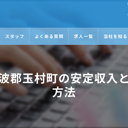
スタッフ
よくある質問
求人一覧
当社を知る
未経験
日払い
波郡玉村町の安定収入
正社員
方法
アルバイト
Wワーク