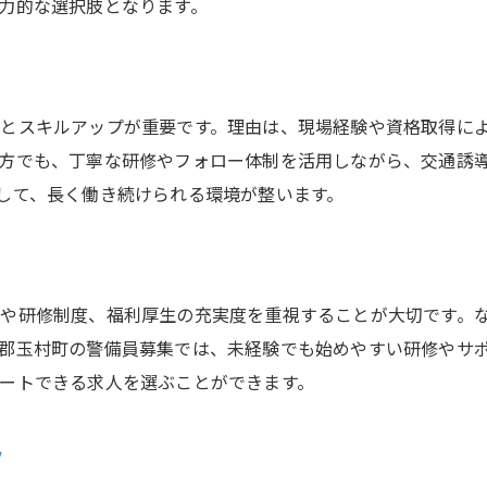
警備員のキャリア形成に役立つ知識
力的な選択肢となります。
警備業界で昇進を叶えるための工夫
未経験から警備員へ安心スタートのポイント
未経験でも警備員に挑戦できる理由
とスキルアップが重要です。理由は、現場経験や資格取得に
警備員の研修制度で安心して働く方法
方でも、丁寧な研修やフォロー体制を活用しながら、交通誘
警備の仕事を始める前に知りたいこと
して、長く働き続けられる環境が整います。
未経験から警備業務を始めるコツ
警備員として安心してスタートする工夫
警備業界で未経験者が活躍できる理由
や研修制度、福利厚生の充実度を重視することが大切です。
警備の仕事で得られる職場環境と魅力とは
郡玉村町の警備員募集では、未経験でも始めやすい研修やサ
ートできる求人を選ぶことができます。
警備の仕事が持つ職場の魅力とは
警備員として働く職場環境の特徴
ツ
警備業務で感じるやりがいと魅力