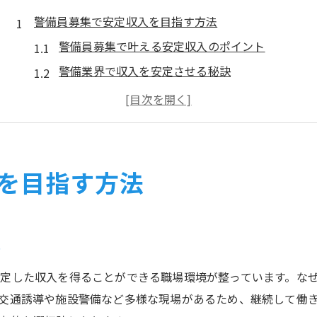
警備員募集で安定収入を目指す方法
警備員募集で叶える安定収入のポイント
警備業界で収入を安定させる秘訣
警備の求人選びで失敗しない方法
警備員として収入アップを実現するコツ
警備の仕事で安定を手に入れる流れ
警備員募集で将来の収入を確保する方法
を目指す方法
警備業界でキャリアアップを実現する秘訣
警備業界でキャリアアップを目指す道
警備員として成長するための実践術
ト
警備業界で評価されるスキルとは何か
定した収入を得ることができる職場環境が整っています。な
警備の現場でキャリアを築く秘訣
交通誘導や施設警備など多様な現場があるため、継続して働