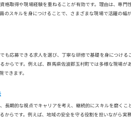
警備員が大切にする職場の雰囲気
資格取得や現場経験を重ねることが有効です。理由は、専門
警備の仕事に多い職場環境のポイント
備のスキルを身につけることで、さまざまな現場で活躍の幅
警備員募集で注目したい職場の魅力
警備員募集で注目すべき福利厚生の特徴
警備員募集で気になる福利厚生の内容
警備の仕事にある手厚い福利厚生とは
でも応募できる求人を選び、丁寧な研修で基礎を身につける
るからです。例えば、群馬県佐波郡玉村町では多様な現場が
警備員が受けられる福利厚生の魅力
現できます。
警備業務で重視したい福利厚生の選び方
警備員募集時に確認したい福利厚生
法
警備の仕事で安心できる福利厚生の特徴
警備の仕事でスキルを磨き長く働くコツ
、長期的な視点でキャリアを考え、継続的にスキルを磨くこ
るからです。例えば、地域の安全を守る役割を担いながら実
警備の仕事で身につくスキルと実践法
警備員として長く働くための工夫