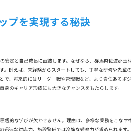
警備業務でスキルアップを目指す方法
警備の現場で役立つスキルの磨き方
ップを実現する秘訣
警備員が長く続けるためのポイント
警備の仕事で成長し続けるための秘訣
警備員として安定した働き方を見つける方法
警備員として安定を手に入れるコツ
の安定と自己成長に直結します。なぜなら、群馬県佐波郡玉
警備の仕事で安定した働き方を実現
す。例えば、未経験からスタートしても、丁寧な研修や先輩
警備員が理想の働き方を見つける方法
とで、将来的にはリーダー職や管理職など、より責任あるポ
警備業界で自分に合う働き方を探す術
自身のキャリア形成にも大きなチャンスをもたらします。
警備の仕事で安定を得るための工夫
警備員として安心して働く方法
警備業務に挑戦する方への具体的なアドバイス
と積極的な学びが欠かせません。理由は、多様な業務をこなす
警備業務に初挑戦する方へのアドバイス
の迅速な対応力、施設警備では冷静な観察力が求められます