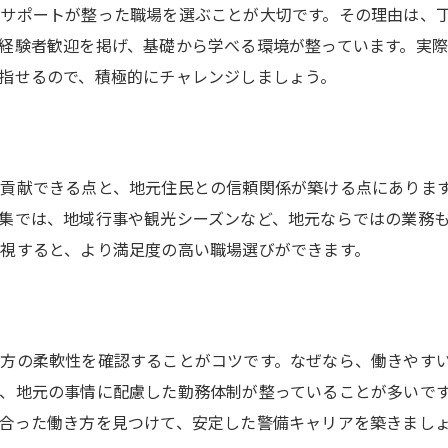
警備員として誇りを感じる瞬間とは
サポートが整った職場を選ぶことが大切です。その理由は、
地域の安全を守る警備員の使命感
経験者歓迎を掲げ、基礎から学べる環境が整っています。実
指せるので、積極的にチャレンジしましょう。
警備募集で人生のやりがいを見つける
警備員として地域の安全を守る働き方
警備員の役割と地域安全への貢献を解説
日常で実感する警備業務の大切なポイント
貢献できる点と、地元住民との信頼関係が築ける点にありま
集では、地域行事や観光シーズンなど、地元ならではの業務
地域の安心支える警備員の働き方とは
視すると、より満足度の高い職場選びができます。
警備現場で求められる対応力と信頼性
地元警備で活かせるスキルと心構え
警備員の現場で培う防犯意識と責任感
高山村で警備に挑戦するメリットを解説
方の柔軟性を確認することがコツです。なぜなら、働きやす
、地元の事情に配慮した勤務体制が整っていることが多いで
高山村で警備員に挑戦する魅力の理由
合った働き方を見つけて、安定した警備キャリアを築きまし
自然豊かな環境で警備員として働く利点