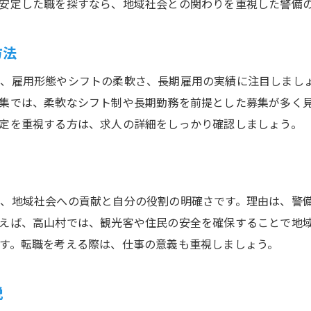
警備仕事の研修とサポート体制を解説
安定した職を探すなら、地域社会との関わりを重視した警備
警備員募集で未経験者が重視すべき点
地元で長く働ける警備員求人の特徴とは
方法
地元警備員求人で長期雇用を実現する方法
は、雇用形態やシフトの柔軟さ、長期雇用の実績に注目しまし
地域密着の警備職が人気な理由を紹介
集では、柔軟なシフト制や長期勤務を前提とした募集が多く
警備員求人選びで重視すべき条件とは
定を重視する方は、求人の詳細をしっかり確認しましょう。
長く働ける警備の求人環境を徹底解説
地元警備職に求められる人物像と適性
警備員として地元で安定就業を目指す
、地域社会への貢献と自分の役割の明確さです。理由は、警
警備員募集で得られる安心とやりがい
えば、高山村では、観光客や住民の安全を確保することで地
す。転職を考える際は、仕事の意義も重視しましょう。
警備員の仕事がもたらす安心と充実感
警備で地域社会に貢献するやりがいとは
説
安定した警備職で得られる満足度を紹介