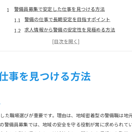
警備員募集で安定した仕事を見つける方法
警備の仕事で長期安定を目指すポイント
求人情報から警備の安定性を見極める方法
警備職に転職して得られる安心感とは
未経験者が警備で安定を得る秘訣を解説
地域密着型警備募集の魅力と選び方
警備員として安心就労を叶えるコツ
仕事を見つける方法
未経験から始める警備の魅力とポイント
未経験で警備に挑戦する魅力と安心感
警備の現場で活かせる未経験者の強み
ト
警備員デビュー時に知っておきたいこと
した職場選びが重要です。理由は、地域密着型の警備職は地
未経験から警備職へ転職するメリット
の警備員募集では、地域の安全を守る役割が常に求められて