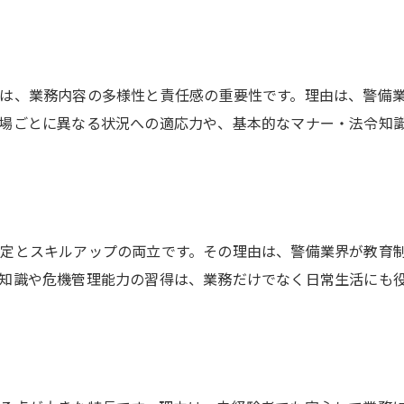
警備員としてキャリアアップを目指す方法
安定した警備職で得られる成長の実感
と
警備員求人で収入アップを叶えるポイント
は、業務内容の多様性と責任感の重要性です。理由は、警備
警備の仕事でスキルを磨くコツを紹介
場ごとに異なる状況への適応力や、基本的なマナー・法令知
警備職で長期的な成長を掴む秘訣
定とスキルアップの両立です。その理由は、警備業界が教育
知識や危機管理能力の習得は、業務だけでなく日常生活にも