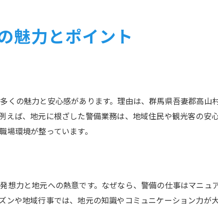
地元密着の警備仕事が持つ安心感とは
高山村の警備募集が注目される背景
の魅力とポイント
警備職で地元コミュニティに貢献する方法
高山村で警備員を目指す方へのアドバイス
シフト制が魅力の警備員募集情報まとめ
警備員のシフト制勤務の特徴とメリット
多くの魅力と安心感があります。理由は、群馬県吾妻郡高山
柔軟な働き方ができる警備職の魅力
例えば、地元に根ざした警備業務は、地域住民や観光客の安
シフト調整がしやすい警備求人の選び方
職場環境が整っています。
警備員募集で注目されるシフト制度とは
警備仕事でワークライフバランスを実現
シフト制警備員で安定就労を目指すコツ
発想力と地元への熱意です。なぜなら、警備の仕事はマニュ
警備職で安定収入と成長を目指すコツ
ズンや地域行事では、地元の知識やコミュニケーション力が
警備職で安定収入を実現する働き方