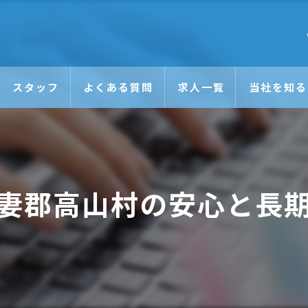
スタッフ
よくある質問
求人一覧
当社を知る
未経験
日払い
妻郡高山村の安心と長
正社員
アルバイト
Wワーク