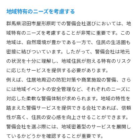
警備会社選びで失敗しないためのチェックリス
地域特有のニーズを考慮する
ト
契約内容の事前確認
群馬県沼田市屋形原町での警備会社選びにおいては、地
域特有のニーズを考慮することが非常に重要です。この
口コミとレビューの検証
地域は、自然環境が豊かである一方で、住民の生活圏も
現地調査と無料相談の活用
密接に結びついています。したがって、警備会社は地元
アフターサービスの有無を確認
の状況を十分に理解し、地域住民が抱える特有のリスク
トラブル時の対応力を評価
に応じたサービスを提供する必要があります。
契約後のフォロー体制を確認
例えば、住居地周辺の防犯対策や商業施設の警備、さら
地域密着型の警備会社が持つメリットと魅力
には地域イベントの安全管理など、それぞれのニーズに
地域事情への熟知度
対応した柔軟な警備体制が求められます。地域の特性を
踏まえた警備サービスを提供できる会社であれば、信頼
迅速な対応が可能
性が高く、住民の安心感を向上させることができます。
地元ネットワークの活用
警備会社を選ぶ際には、地域密着型のサービスを展開し
信頼関係の構築のしやすさ
ているかどうかを確認することが重要です。
長期的な安心感の提供