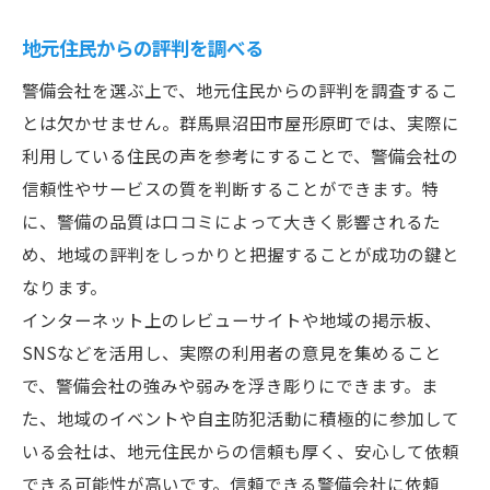
地域貢献活動への参加
地元住民からの評判を調べる
警備のプロフェッショナルが提供する安心の形
警備会社を選ぶ上で、地元住民からの評判を調査するこ
プロフェッショナル研修の重要性
とは欠かせません。群馬県沼田市屋形原町では、実際に
高度な技術と装備の導入
利用している住民の声を参考にすることで、警備会社の
安心安全のための最新情報の提供
信頼性やサービスの質を判断することができます。特
に、警備の品質は口コミによって大きく影響されるた
警備員の経験とスキルの活用
め、地域の評判をしっかりと把握することが成功の鍵と
心理的な安心感の提供
なります。
信頼できるサポート体制
インターネット上のレビューサイトや地域の掲示板、
地域の安全を左右する警備会社の選び方
SNSなどを活用し、実際の利用者の意見を集めること
地域の特性に応じた会社選び
で、警備会社の強みや弱みを浮き彫りにできます。ま
住民からのフィードバックの活用
た、地域のイベントや自主防犯活動に積極的に参加して
地域密着型サービスの評価
いる会社は、地元住民からの信頼も厚く、安心して依頼
最新の防犯技術の導入状況
できる可能性が高いです。信頼できる警備会社に依頼