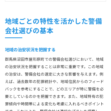
地域のイベントや行事への対応力
地元企業との連携実績を評価
地域ごとの特性を活かした警備
信頼できる警備会社を見極めるための重要ポイ
会社選びの基本
ント
警備資格の有無を確認
地域の治安状況を把握する
過去の実績と経験をチェック
顧客への対応力を評価
群馬県沼田市屋形原町での警備会社選びにおいて、地域
透明な料金体系の重要性
の治安状況を把握することは非常に重要です。この地域
の治安は、警備会社の選定に大きな影響を与えます。例
最新技術の導入状況を確認
えば、過去数年の犯罪統計や、地域住民からのフィード
緊急時の対応力を見極める
バックを参考にすることで、どのエリアが特に警備を必
警備の種類と地域性を理解した選択が安全を守
要としているのかを把握できます。また、地域特有の犯
る鍵
罪傾向や時間帯による変化も考慮に入れるべきポイント
住宅向けと商業施設向け警備の違い