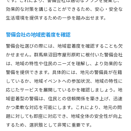
です。これにより、警備会社は適切なプランを提案し、
地域特性に合わせた警備手法の選択
効果的な対策を講じることができるため、安心・安全な
交通整理とイベント警備の重要性
生活環境を提供するための一歩を踏み出せます。
シーズンによる警備ニーズの変化
警備会社の地域密着度を確認
地域の犯罪傾向に基づく対策
防犯カメラと巡回警備の組み合わせ
警備会社選びの際には、地域密着度を確認することも欠
かせません。群馬県沼田市屋形原町に根付いた警備会社
群馬県沼田市屋形原町で最適な警備サービスと
は、地域の特性や住民のニーズを理解し、より効果的な
は
警備を提供できます。具体的には、地元の警備員が在籍
地域に根ざした警備プランの提供
しているか、地域イベントへの参加状況、地域の特性に
住民の声を反映したサービス改善
応じたサービスを展開しているかを確認しましょう。地
地元企業とのパートナーシップ
域密着型の警備は、住民との信頼関係を築き上げ、迅速
地域イベントへの積極的な参画
かつ柔軟な対応を可能にします。これにより、地元の問
高齢者向け見守りサービスの充実
題に対しても即座に対応でき、地域全体の安全性が向上
地域の安全マップの活用
するため、選択肢として非常に重要です。