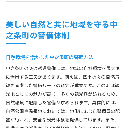
中之条町の安全を支える最新の技術
地域コミュニティとの協力による安全確保
美しい自然と共に地域を守る中
警備体制の進化と未来展望
之条町の警備体制
観光地中之条町での交通誘導警備の役割とは
観光シーズンの交通整理の重要性
自然環境を活かした中之条町の警備方法
警備員が観光客に提供する安心感
観光地特有の交通トラブルとその対策
中之条町の交通誘導警備には、地域の自然環境を最大限
観光情報の提供と安全誘導の両立
に活用する工夫があります。例えば、四季折々の自然景
観を考慮した警備ルートの選定が重要です。この町は観
地元警備員が知る観光地ならではの注意点
光地としての魅力が高く、多くの観光客が訪れるため、
観光産業と警備業の連携強化
自然環境に配慮した警備が求められます。具体的には、
安心して過ごせる環境を築くための警備員の挑
自然公園や温泉地においては、地形に応じた警備員の配
戦
置が行われ、安全な観光体験を提供しています。また、
警備員が直面する日々の課題と解決策