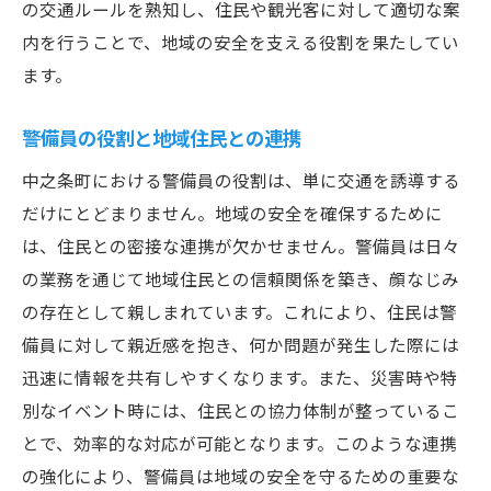
の交通ルールを熟知し、住民や観光客に対して適切な案
地域住民と観光客をつなぐ警備員の使命
内を行うことで、地域の安全を支える役割を果たしてい
地域情報を観光客に提供する警備員
ます。
警備員としてのホスピタリティの重要性
住民と観光客の架け橋となる警備活動
警備員の役割と地域住民との連携
地域の歴史と文化を守る警備の役割
中之条町における警備員の役割は、単に交通を誘導する
警備を通じた住民参加型の地域活性化
だけにとどまりません。地域の安全を確保するために
警備を通じた観光地の魅力向上
は、住民との密接な連携が欠かせません。警備員は日々
警備のプロフェッショナルが語る中之条町の安
の業務を通じて地域住民との信頼関係を築き、顔なじみ
全管理
の存在として親しまれています。これにより、住民は警
警備の現場から見た中之条町の安全状況
備員に対して親近感を抱き、何か問題が発生した際には
迅速に情報を共有しやすくなります。また、災害時や特
プロフェッショナルが行う安全管理の手法
別なイベント時には、住民との協力体制が整っているこ
実績から学ぶ効果的な警備手法
とで、効率的な対応が可能となります。このような連携
警備員が語る職業の魅力とやりがい
の強化により、警備員は地域の安全を守るための重要な
専門知識を地域安全に活用する方法