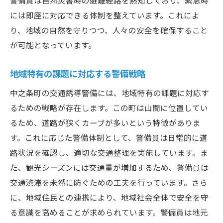
警備員は自然災害時の避難経路を熟知しており、緊急時
地域の安心を守るための研修と訓練
には即座に対応できる体制を整えています。これによ
警備中に起こる予期せぬ事態への対応法
り、地域の自然を守りつつ、人々の安全を確保すること
住民の声を活かした警備活動の改善
が可能となっています。
子供や高齢者への配慮を考慮した警備
地域特有の課題に対応する警備戦略
より良い環境作りを目指す警備員の姿勢
中之条町の交通誘導警備には、地域特有の課題に対応す
中之条町を訪れる観光客の安全を守る警備の重
るための戦略が存在します。この町は山間に位置してい
要性
るため、道路が狭くカーブが多いという特徴がありま
観光客の安全を確保するための準備
す。これに応じた警備体制として、警備員は日常的に道
緊急時における観光客への対応
路状況を確認し、適切な交通整理を実施しています。ま
異文化交流の場としての警備の役割
た、観光シーズンには交通量が増加するため、警備員は
地域の魅力を伝えつつ安全を守る方法
交通渋滞を未然に防ぐための工夫を行っています。さら
観光客から寄せられる警備への信頼
に、地域住民との連携により、地域社会全体で安全を守
観光業界との協力による安全対策の強化
る意識を高めることが求められています。警備員は地元