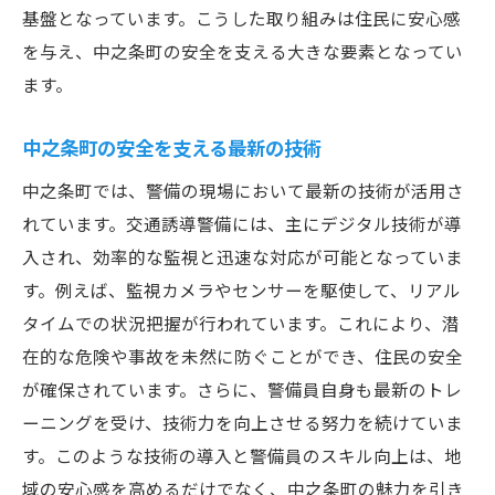
基盤となっています。こうした取り組みは住民に安心感
警備業界の新たなチャレンジと方向性
を与え、中之条町の安全を支える大きな要素となってい
交通誘導警備が中之条町にもたらす安全と安心
ます。
交通誘導の重要性と地域への影響
中之条町の安全を支える最新の技術
安全対策としての交通誘導の実践
地域住民の生活を支える交通誘導
中之条町では、警備の現場において最新の技術が活用さ
れています。交通誘導警備には、主にデジタル技術が導
交通誘導警備で培われる信頼関係
入され、効率的な監視と迅速な対応が可能となっていま
交通量変動に応じた警備対応策
す。例えば、監視カメラやセンサーを駆使して、リアル
交通誘導を通じた地域貢献活動
タイムでの状況把握が行われています。これにより、潜
群馬県中之条町で活躍する警備員たちの姿
在的な危険や事故を未然に防ぐことができ、住民の安全
警備員の日常とそのリアルな姿
が確保されています。さらに、警備員自身も最新のトレ
地域の安全を守る警備員の誇り
ーニングを受け、技術力を向上させる努力を続けていま
警備員による地域イベントへの参加
す。このような技術の導入と警備員のスキル向上は、地
警備員が感じる中之条町の魅力
域の安心感を高めるだけでなく、中之条町の魅力を引き