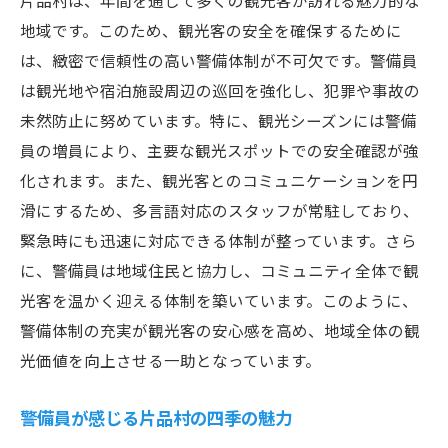
片品村は、年間を通じて多くの観光客が訪れる魅力的な
片品村の警備体制観光と地域安全の両立を目指
地域です。このため、観光客の安全を確保するために
して
は、緻密で信頼性の高い警備体制が不可欠です。警備員
バランスの取れた警備戦略の重要性
は観光地や宿泊施設周辺の巡回を強化し、犯罪や事故の
地域特性に応じた警備計画の策定
未然防止に努めています。特に、観光シーズンには警備
観光客と地域住民の双方に配慮した警備
員の増員により、主要な観光スポットでの安全確認が強
最新技術を活用した安心安全対策
化されます。また、観光客とのコミュニケーションを円
地域の特性を活かした警備スタイル
滑にするため、多言語対応のスタッフが常駐しており、
緊急時にも迅速に対応できる体制が整っています。さら
未来を見据えた警備体制の進化
に、警備員は地域住民と協力し、コミュニティ全体で観
光客を温かく迎える体制を築いています。このように、
警備体制の充実が観光客の安心感を高め、地域全体の観
光価値を向上させる一助となっています。
警備員が感じる片品村の四季の魅力