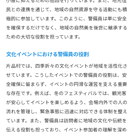
小限に抑えるための巡回を行っています。また、地元住
日
民との連携を通じて、地域の自然資源を守る活動にも積
警備員の一日の流れと役割
極的に参加しています。このように、警備員は単に安全
地域住民との連携による安全強化
を確保するだけでなく、地域の自然美を後世に継承する
季節ごとの警備業務の違い
ための大切な役割を担っています。
新たな観光スポットの安全確認
文化イベントにおける警備員の役割
地域の平和を守るための心構え
警備員としてのキャリアパスと成長
片品村では、四季折々の文化イベントが地域を活性化さ
せています。こうしたイベントでの警備員の役割は、安
片品村での警備員の重要性地域住民と観光客の
全確保に留まらず、イベントの円滑な運営を支える重要
安全を守る取り組み
な存在です。例えば、冬のフェスティバルでは、観光客
地域住民の声を反映した警備活動
が安心してイベントを楽しめるよう、会場内外での人の
観光客と警備員の信頼関係の構築
流れを管理し、緊急事態に迅速に対応できる体制を整え
安全な観光地づくりのための地域協力
ています。また、警備員は訪問者に地域の文化や伝統を
警備員の存在がもたらす安心感
伝える役割も担っており、イベント参加者の理解を深め