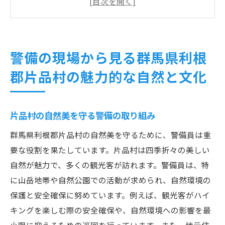
季節ごとの警備の変化と対応
地元住民の生活を支える警備活動
観光客の安全を確保するための警備体制
警備の現場から見る群馬県利根
警備員が感じる片品村の四季の魅力
郡片品村の魅力的な自然と文化
安全を守るための警備員の役割と観光地片品村
の現状
観光シーズンにおける警備の重要性
片品村の自然美を守る警備の取り組み
警備員が直面する日常の課題
群馬県利根郡片品村の自然美を守るために、警備員は重
地域密着型警備の実践例
要な役割を果たしています。片品村は四季折々の美しい
観光地としての片品村が抱える安全課題
自然が魅力で、多くの観光客が訪れます。警備員は、特
に山岳地帯や自然公園での活動が求められ、自然環境の
警備員の視点から見る観光客の動向
保護と安全確保に努めています。例えば、観光客がハイ
緊急時の対応力を上げるための訓練
キングを楽しむ際の安全確保や、自然環境への影響を最
警備員として働く魅力片品村の平和を支える一