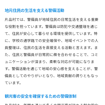
善
地元住民の生活を支える警備活動
緊急事態における警備の対応事例
片品村では、警備員が地域住民の日常生活を支える重要
地域イベントでの警備管理の工夫
な役割を担っています。警備員は防犯や交通整理を通じ
観光業者との連携による安全向上
て、住民が安心して暮らせる環境を提供しています。特
警備活動がもたらす地域への貢献
に、学校の通学路での安全確保や、地域イベントでの人
地域の安心を守るための警備員の努力と片品村
員整理は、住民の生活を直接支える活動と言えます。ま
の未来
た、住民と警備員が日常的に顔を合わせることで、コミ
地域の未来を見据えた警備員の役割
ュニケーションが深まり、柔軟な対応が可能になりま
持続可能な警備体制の構築
す。警備活動を通じて地域の安心感を支えることが、警
地域の成長を支える安全計画
備員としてのやりがいとなり、地域貢献の誇りともなっ
ています。
次世代の警備員育成プログラム
地域住民からの信頼を得るための工夫
観光客の安全を確保するための警備体制
観光と共生するための警備戦略