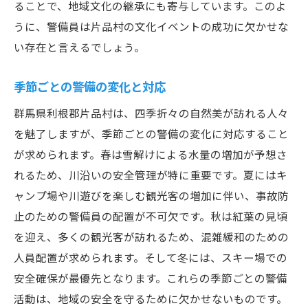
住民と観光客の安全を守るための新技術
ることで、地域文化の継承にも寄与しています。このよ
観光客の安全を支える警備の姿勢
うに、警備員は片品村の文化イベントの成功に欠かせな
い存在と言えるでしょう。
観光客が安心して楽しめる片品村警備員の日常
業務
季節ごとの警備の変化と対応
観光名所周辺の警備計画
群馬県利根郡片品村は、四季折々の自然美が訪れる人々
多言語対応の必要性と警備員の工夫
を魅了しますが、季節ごとの警備の変化に対応すること
日常業務でのコミュニケーションの重要性
が求められます。春は雪解けによる水量の増加が予想さ
観光客から寄せられる質問とその対応
れるため、川沿いの安全管理が特に重要です。夏にはキ
常に改善を目指す観光地の安全管理
ャンプ場や川遊びを楽しむ観光客の増加に伴い、事故防
観光シーズンにおける警備員の役割
止のための警備員の配置が不可欠です。秋は紅葉の見頃
警備が支える片品村の安全な観光体験具体的な
を迎え、多くの観光客が訪れるため、混雑緩和のための
ケーススタディ
人員配置が求められます。そして冬には、スキー場での
実際の警備事例から学ぶ安全対策
安全確保が最優先となります。これらの季節ごとの警備
活動は、地域の安全を守るために欠かせないものです。
観光客からのフィードバックを活かした改