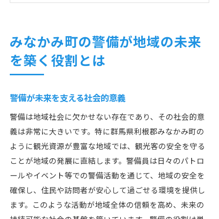
地域の信頼を築くための警備の取り組み
警備を通じた地域の未来ビジョン
みなかみ町の警備が地域の未来
自然豊かなみなかみ町で警備が果たす重要な使
を築く役割とは
命
自然環境と共存する警備の挑戦
警備が未来を支える社会的意義
自然災害に備えた警備の対策
リスク管理としての警備の役割
警備は地域社会に欠かせない存在であり、その社会的意
環境保護と警備の相乗効果
義は非常に大きいです。特に群馬県利根郡みなかみ町の
ように観光資源が豊富な地域では、観光客の安全を守る
自然観光地での安全確保の手法
ことが地域の発展に直結します。警備員は日々のパトロ
警備員が果たす自然保護の役割
ールやイベント等での警備活動を通じて、地域の安全を
観光資源を守る警備員の視点から見る安心の確
確保し、住民や訪問者が安心して過ごせる環境を提供し
保
ます。このような活動が地域全体の信頼を高め、未来の
観光客に安心を提供する警備の重要性