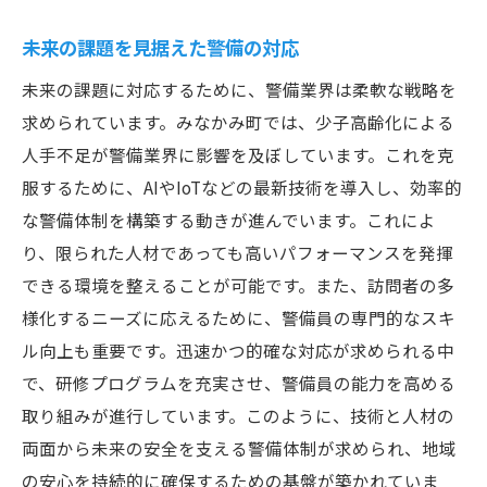
安全と信頼を守るための警備教育
未来の課題を見据えた警備の対応
未来の地域安全を見据えた警備活動の重要性
未来の課題に対応するために、警備業界は柔軟な戦略を
未来の安全を見据えた警備の計画
求められています。みなかみ町では、少子高齢化による
新技術を活用した警備の革新
人手不足が警備業界に影響を及ぼしています。これを克
地域安全を支える持続可能な方法
服するために、AIやIoTなどの最新技術を導入し、効率的
な警備体制を構築する動きが進んでいます。これによ
社会変化に対応する警備の柔軟性
り、限られた人材であっても高いパフォーマンスを発揮
未来の課題を解決する警備の役割
できる環境を整えることが可能です。また、訪問者の多
地域全体の安全を確保する取り組み
様化するニーズに応えるために、警備員の専門的なスキ
みなかみ町の警備から学ぶ地域社会への貢献
ル向上も重要です。迅速かつ的確な対応が求められる中
地域の未来を開く警備の知見
で、研修プログラムを充実させ、警備員の能力を高める
警備を通じた地域社会の発展
取り組みが進行しています。このように、技術と人材の
地域貢献としての警備活動
両面から未来の安全を支える警備体制が求められ、地域
警備から生まれる地域の絆
の安心を持続的に確保するための基盤が築かれていま