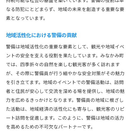
持続可能な社会の基盤を築いています。警備の役割は単
地域の魅力を守るための警備の工夫
なる防犯にとどまらず、地域の未来を創造する重要な要
イベント警備における課題と対策
素となっています。
観光シーズンにおける警備の最前線
地域活性化における警備の貢献
観光地でのセキュリティ向上の取り組み
観光振興を支える警備の役割
警備は地域活性化の重要な要素として、観光や地域イベ
ントの安全を支える役割を果たしています。みなかみ町
警備の視点で見るみなかみ町の安全な暮らしの
では、四季折々の自然を楽しむ観光客が多く訪れます
未来
が、その際に警備員が行う細やかな安全対策がその魅力
地域住民への安心感の提供
を引き立てます。地域のイベントでの警備活動は、訪問
警備を通じた防犯意識の向上
者と住民が安心して交流を深める場を提供し、地域の魅
日常生活の安全確保のための戦略
力を広めるきっかけとなります。警備員の地域に根ざし
未来の暮らしを支える警備技術の活用
た活動は、地域経済の活性化にも寄与し、観光客のリピ
地域防災計画と警備の連携
ート訪問を促進します。このように、警備は地域の活力
安全なコミュニティづくりへの貢献
を高めるための不可欠なパートナーです。