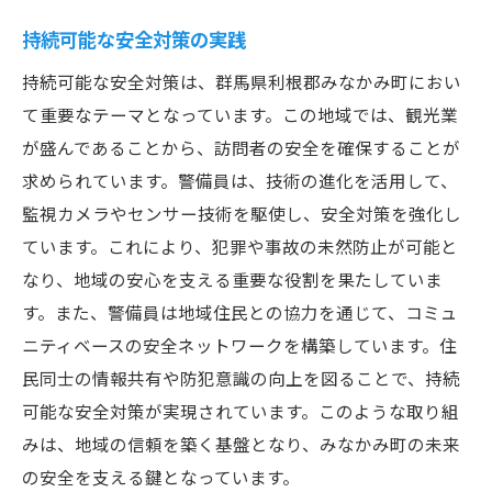
地域住民と観光客の安全を支える警備の現場か
持続可能な安全対策の実践
ら
警備業務の現場で見える地域の安全
持続可能な安全対策は、群馬県利根郡みなかみ町におい
て重要なテーマとなっています。この地域では、観光業
住民との協力による安全確保
が盛んであることから、訪問者の安全を確保することが
観光客への安心感提供のための警備
求められています。警備員は、技術の進化を活用して、
警備員の日常業務から学ぶ安全の重要性
監視カメラやセンサー技術を駆使し、安全対策を強化し
現場での警備員の挑戦と成果
ています。これにより、犯罪や事故の未然防止が可能と
警備活動を通じた地域交流の促進
なり、地域の安心を支える重要な役割を果たしていま
警備員が担うみなかみ町の安全と信頼の築き方
す。また、警備員は地域住民との協力を通じて、コミュ
警備員が地域の信頼を築く方法
ニティベースの安全ネットワークを構築しています。住
民同士の情報共有や防犯意識の向上を図ることで、持続
安全意識向上への警備の影響
可能な安全対策が実現されています。このような取り組
地域住民との信頼関係の構築
みは、地域の信頼を築く基盤となり、みなかみ町の未来
警備を通じた信頼ある社会の構築
の安全を支える鍵となっています。
プロフェッショナルな警備員の役割