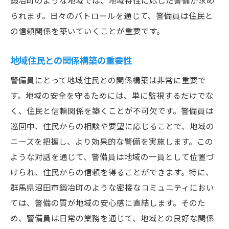
鍛冶町のような地域では、地域特性に応じた警備が求め
季節ごとの警備戦略の違い
られます。日々のパトロールを通じて、警備員は住民と
地域の歴史的建造物を守るために
の信頼関係を築いていくことが重要です。
地元企業との連携による安全強化
地域住民との関係構築の重要性
警備員の日常業務と見えない努力
警備員にとって地域住民との関係構築は非常に重要で
警備がもたらす街の安心と信頼の構築
す。地域の安全を守るためには、単に監視するだけでな
住民の信頼を得るためのコミュニケーショ
く、住民と信頼関係を築くことが不可欠です。警備員は
ン
巡回中、住民からの相談や要望に応じることで、地域の
警備が地域社会に与える心理的効果
ニーズを把握し、より効果的な警備を実施します。この
信頼関係を築くための警備員の心構え
ような対話を通じて、警備員は地域の一員として位置づ
住民参加型の防犯活動とその効果
けられ、住民からの信頼を得ることができます。特に、
継続的な治安改善に向けた取り組み
群馬県沼田市鍛冶町のような密接なコミュニティにおい
地域リーダーとしての警備員の役割
ては、警備の質が地域の安心感に直結します。そのた
め、警備員は日常の業務を通じて、地域との良好な関係
鍛冶町の安全管理における警備の重要性