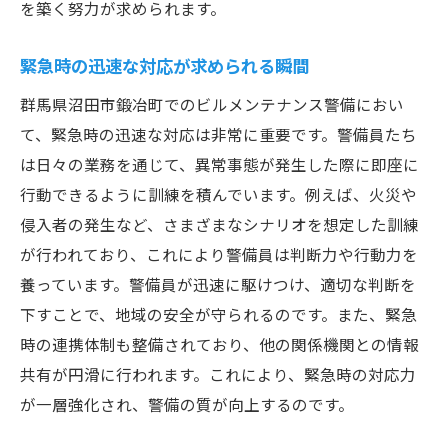
を築く努力が求められます。
地域の特性に適した安全対策
安全管理における技術革新の導入
緊急時の迅速な対応が求められる瞬間
効果的な警備計画の立案方法
群馬県沼田市鍛冶町でのビルメンテナンス警備におい
警備員が直面する地域特有の課題
て、緊急時の迅速な対応は非常に重要です。警備員たち
周辺地域との連携による治安向上
は日々の業務を通じて、異常事態が発生した際に即座に
警備の重要性を住民に理解してもらうため
行動できるように訓練を積んでいます。例えば、火災や
に
侵入者の発生など、さまざまなシナリオを想定した訓練
地域の信頼を得る鍛冶町の警備員の姿勢とは
が行われており、これにより警備員は判断力や行動力を
倫理観とプロ意識に基づく行動
養っています。警備員が迅速に駆けつけ、適切な判断を
下すことで、地域の安全が守られるのです。また、緊急
警備員の社会的責任とその意義
時の連携体制も整備されており、他の関係機関との情報
信頼がもたらす地域の安定感
共有が円滑に行われます。これにより、緊急時の対応力
長期的な視点での警備活動の重要性
が一層強化され、警備の質が向上するのです。
地域社会に貢献するための警備戦略