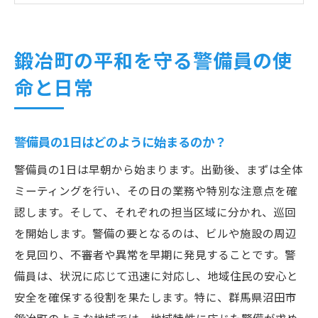
地域イベントでの警備の役割
警備員の訓練とスキルアップの必要性
鍛冶町の平和を守る警備員の使
群馬県沼田市の警備活動が街の安全を支える理
命と日常
由
地域のニーズに応える警備活動の多様性
警備員の1日はどのように始まるのか？
統計データから見る沼田市の治安状況
防犯カメラの設置とその効果
警備員の1日は早朝から始まります。出勤後、まずは全体
警備業界の最新技術導入事例
ミーティングを行い、その日の業務や特別な注意点を確
認します。そして、それぞれの担当区域に分かれ、巡回
地域住民の協力がもたらす相乗効果
を開始します。警備の要となるのは、ビルや施設の周辺
警備活動が観光産業に与える影響
を見回り、不審者や異常を早期に発見することです。警
美しい鍛冶町の安全を支える警備の現場
備員は、状況に応じて迅速に対応し、地域住民の安心と
観光地における警備の特殊な役割
安全を確保する役割を果たします。特に、群馬県沼田市
地域の風景を守るための環境警備