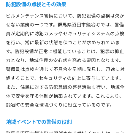
住民との対話を通じた信頼構築
防犯設備の点検とその効果
沼田市の歴史を守る警備の貢献と挑戦
ビルメンテナンス警備において、防犯設備の点検は欠か
歴史的遺産保護における警備の役割
せない業務の一つです。群馬県沼田市鍛冶町では、警備
地域の伝統行事と警備の協力
員が定期的に防犯カメラやセキュリティシステムの点検
歴史的観点から見る警備の進化
を行い、常に最新の状態を保つことが求められていま
す。防犯設備が正常に機能していることは、犯罪の抑止
警備が支える文化財の保全活動
力となり、地域住民の安心感を高める要因となります。
未来を見据えた警備戦略の必要性
警備員は点検を通じて不具合を早期に発見し、迅速に対
警備員が直面する新たな挑戦
処することで、セキュリティの向上に寄与しています。
警備が支える地域社会の防災と治安維持
また、住民に対する防犯意識の啓発活動も行い、地域全
防災訓練と警備の関係
体で安全を守る体制が構築されています。これにより、
警備員が担う緊急時の指揮役
鍛冶町の安全な環境づくりに役立っているのです。
地域の防災計画における警備の貢献
地域イベントでの警備の役割
治安維持のためのパトロール強化
災害時における警備の役割の再確認