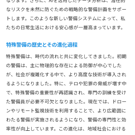
なります。さらに、AIを活用したデータ分析は、潜在的
新技術がもたらす警備の効率化
なリスクを未然に防ぐための戦略的な警備計画をサポー
デジタル時代のセキュリティ対策
トします。このような新しい警備システムによって、私
たちの日常生活における安心感が一層高まっています。
特殊警備とテクノロジーの融合
未来を見据えた警備の新たな挑戦
特殊警備の歴史とその進化過程
警備の最前線で活躍する隠れたヒーローたちの
特殊警備は、時代の流れと共に変化してきました。初期
物語
の警備は、主に物理的な存在による防御が中心でした
現場で奮闘する警備員の一日
が、社会が複雑化する中で、より高度な技術が導入され
特殊警備に携わるプロフェッショナルたち
るようになりました。特に、テロや犯罪の脅威が増す中
人知れず社会を支える英雄たち
で、特殊警備の重要性が再認識され、専門の訓練を受け
日々の努力が生み出す安心感
た警備員が必要不可欠となりました。現在では、ドロー
警備員たちの誇りと職務への情熱
ンやリモート監視技術を利用することで、より広範囲に
ヒーローたちの影なる活躍
わたる警備が実施されるようになり、警備の専門性と効
率性が向上しています。この進化は、地域社会における
特殊警備が持つ地域社会への貢献とその未来