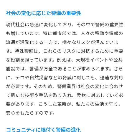
警備業界の進化とその裏にある持続的な挑戦
警備業界における技術革新の重要性
社会の変化に応じた警備の重要性
持続可能な警備体制の構築
現代社会は急速に変化しており、その中で警備の重要性
業界の進化を支える挑戦と努力
も増しています。特に都市部では、人々の移動や情報の
流通が活発化する一方で、様々なリスクが潜んでいま
未来を見据えた警備業界の展望
す。特殊警備は、これらのリスクに対抗するために重要
警備業界における人材育成の重要性
な役割を担っています。例えば、大規模イベントや公共
変わりゆく社会に対応する警備の進化
施設では、警備が万全であることが求められます。さら
安心を支える警備の新しい形とその可能性
に、テロや自然災害などの脅威に対しても、迅速な対応
未来の警備サービスとは
が必要です。そのため、警備業界は社会の変化に合わせ
次世代警備の可能性と期待
て新たな技術や手法を取り入れ、柔軟に対応していく必
革新技術がもたらす新たな警備形態
要があります。こうした革新が、私たちの生活を守り、
特殊警備の新たな取り組みと展望
安心をもたらすのです。
警備の未来を見据えた技術開発
コミュニティに根付く警備の進化