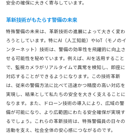
安全の確保に大きく寄与しています。
地域防犯における警備の役割
地域社会と連携する特殊警備の取組み
革新技術がもたらす警備の未来
安全な街づくりへの警備の貢献
特殊警備の未来は、革新技術の進展によって大きく変わ
地域の信頼を築く警備活動
ろうとしています。特にAI（人工知能）やIoT（モノのイ
未来に向けた警備の可能性
ンターネット）技術は、警備の効率性を飛躍的に向上さ
特殊警備が描く地域の未来像
せる可能性を秘めています。例えば、AIを活用すること
警備員たちの献身的努力が生み出す安全な生活
で、監視カメラがリアルタイムで異常を検知し、即座に
日々の業務で培われるプロ意識
対応することができるようになります。この技術革新
は、従来の警備方法に比べて迅速かつ精度の高い対応を
献身的な警備活動の実態
実現し、結果として私たちの安全を大きく支えることに
警備員の努力が守る私たちの日常
なります。また、ドローン技術の導入により、広域の警
安全を支えるための警備員の取り組み
備が可能になり、より広範囲にわたる安全確保が実現す
警備員たちの努力とその価値
るでしょう。これらの革新技術は、特殊警備員の日々の
安全を守るための連携と協力
活動を支え、社会全体の安心感につながるのです。