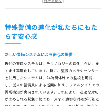
社会の変化に応じた警備の重要性
コミュニティに根付く警備の進化
特殊警備が担う日常生活の安心
特殊警備の進化が私たちにもた
目立たないが重要な警備の役割を再評価する
らす安心感
見えないところで働く警備のプロ
警備の裏側にある現場の実態
新しい警備システムによる安心の提供
社会における警備の重要な役割
警備業務における日々の挑戦
現代の警備システムは、テクノロジーの進化に伴い、ま
すます高度化しています。特に、監視カメラやセンサー
特殊警備が果たす役割とその意義
を使用したシステムは、24時間体制での監視を可能に
目立たないが欠かせない警備の存在
し、従来の警備員による巡回に加え、リアルタイムでの
新技術導入で警備に革命を起こす時代
異常検知が実現されています。これにより、迅速な対応
AIとロボットが変える警備風景
が求められる緊急事態でも、素早く適切な対処が可能と
防犯カメラの進化とその効果