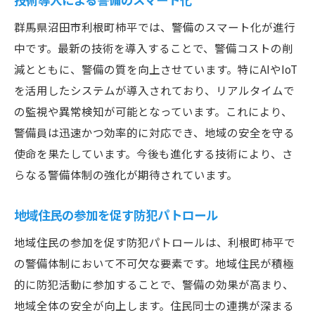
地形や環境を考慮したコスト管理
群馬県沼田市利根町柿平では、警備のスマート化が進行
地域の特性を活かした柔軟な警備対応
中です。最新の技術を導入することで、警備コストの削
住民の声を活かした問題解決策
減とともに、警備の質を向上させています。特にAIやIoT
地域に根ざした警備教育の重要性
を活用したシステムが導入されており、リアルタイムで
長期的視点での課題解決とコスト管理
の監視や異常検知が可能となっています。これにより、
警備員は迅速かつ効率的に対応でき、地域の安全を守る
使命を果たしています。今後も進化する技術により、さ
らなる警備体制の強化が期待されています。
地域住民の参加を促す防犯パトロール
地域住民の参加を促す防犯パトロールは、利根町柿平で
の警備体制において不可欠な要素です。地域住民が積極
的に防犯活動に参加することで、警備の効果が高まり、
地域全体の安全が向上します。住民同士の連携が深まる