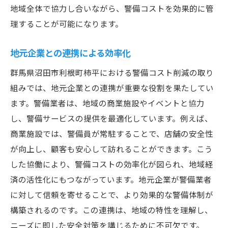
住民参加型の警備システム
地域全体で協力し合いながら、警備コストを効果的に管
地域の声を活かした警備教育の推進
理することが可能になります。
地域の安心を守るための警備コスト管理の秘訣
地元企業との連携による効率化
コスト管理における透明性の確保
安全第一の警備体制でコストを抑える
群馬県沼田市利根町柿平における警備コスト削減の取り
リソースの最適化で効率的な警備を実現
組みでは、地元企業との連携が重要な役割を果たしてい
ます。警備業者は、地域の商業施設やイベントと協力
地域の安全意識を育てる活動の推進
し、警備サービスの提供を最適化しています。例えば、
予防策を重視したコスト管理の方法
商業施設では、警備員が常駐することで、店舗の安全性
地域特性に応じた柔軟なコスト管理
が向上し、顧客も安心して訪れることができます。こう
新しい警備体制の導入で地域の安全を確保する
した協働により、警備コストの効率化が図られ、地域経
最新技術を活用した警備体制の構築
済の活性化にもつながっています。地元企業が警備業者
柔軟な配置で警備の質を向上
に対して信頼を寄せることで、より効果的な警備体制が
地域ニーズに適した警備計画の展開
構築されるのです。この連携は、地域の特性を理解し、
ニーズに即した安全対策を講じるために不可欠です。
地域住民参加型の安全確保システム