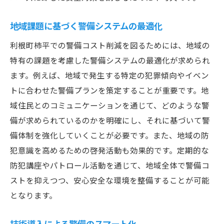
即時対応可能な警備体制の確立
地域課題に基づく警備システムの最適化
地域の安全を高める新しい警備手法
利根町柿平での警備コスト削減を図るためには、地域の
警備と地域コミュニティの連携で実現する効果
特有の課題を考慮した警備システムの最適化が求められ
的なコスト削減
ます。例えば、地域で発生する特定の犯罪傾向やイベン
地域の協力を得た警備コスト削減策
トに合わせた警備プランを策定することが重要です。地
コミュニティ主導の警備活動の推進
域住民とのコミュニケーションを通じて、どのような警
住民協力で実現する効率的な警備
備が求められているのかを明確にし、それに基づいて警
地域イベントでの共同警備体制
備体制を強化していくことが必要です。また、地域の防
地域特性に応じたコスト削減のアイデア
犯意識を高めるための啓発活動も効果的です。定期的な
防犯講座やパトロール活動を通じて、地域全体で警備コ
相互理解による警備効率の向上
ストを抑えつつ、安心安全な環境を整備することが可能
地域特有の課題に対応した警備手法とコスト管
となります。
理の重要性
地域の安全ニーズに応じた警備手法
技術導入による警備のスマート化