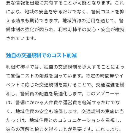
要な情報を迅速に共有することが可能となります。これ
ステム
により、地域の安全を守るだけでなく、警備コストを抑
長期的視点での警備コスト管理
える効果も期待できます。地域資源の活用を通じて、警
持続可能な警備システムの構築法
備体制の強化が図られ、利根町柿平の安心・安全が維持
テクノロジー活用による効率化
されています。
コスト削減を目指したリソース配分
持続可能性を考慮した警備戦略
独自の交通規制でのコスト削減
環境に優しい警備体制の実現
利根町柿平では、独自の交通規制を導入することによっ
利根町柿平での警備効率化地域の声を反映した
て警備コストの削減を図っています。特定の時間帯やイ
取り組み
ベントに応じた交通規制を設けることで、交通混雑を緩
住民の意見を警備計画に反映
和し、警備員の配置を最適化します。このアプローチ
は、警備にかかる人件費や運営費を軽減するだけでな
地域特有のニーズに応える効率化策
く、地域住民の安全も確保します。交通規制の実施に当
警備員の役割を再定義する
たっては、地域住民とのコミュニケーションを重視し、
地域社会との連携で実現する効率化
彼らの理解と協力を得ることが重要です。これにより、