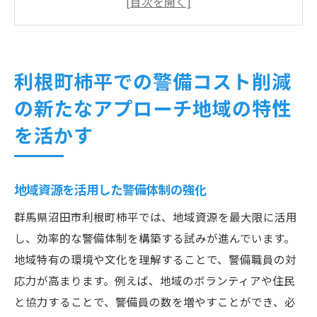
地元企業との連携による効率化
地域課題に基づく警備システムの最適化
技術導入による警備のスマート化
利根町柿平での警備コスト削減
地域住民の参加を促す防犯パトロール
の新たなアプローチ地域の特性
地域コミュニティと協力して警備体制を構築コ
を活かす
スト削減への道
住民と警備員の信頼構築の重要性
共同イベントでの警備体制強化
地域資源を活用した警備体制の強化
地域交流を通じた防犯意識の向上
群馬県沼田市利根町柿平では、地域資源を最大限に活用
コミュニティ主導の自主警備活動
し、効率的な警備体制を構築する試みが進んでいます。
地域の声を反映した警備計画の策定
地域特有の環境や文化を理解することで、警備職員の対
地域特性に応じたコスト削減の工夫
応力が高まります。例えば、地域のボランティアや住民
と協力することで、警備員の数を増やすことができ、必
警備コスト削減を実現するための持続可能なシ