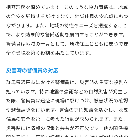
警備の仕事がもたらすやりがいと給与の実際：
相互理解を深めています。このような協力関係は、地域
沼田市の場合
の治安を維持するだけでなく、地域住民の安心感にもつ
警備の仕事のやりがいとは
ながります。また、地域の特性やニーズを把握すること
給与水準と待遇の現状
で、より効果的な警備活動を展開することができます。
仕事の安定性と将来性
警備員は地域の一員として、地域住民とともに安心で安
全な環境を築く役割を果たしています。
警備員としての充実感
地域社会への貢献度
災害時の警備員の対応
給与に見合う価値を感じる瞬間
群馬県沼田市における警備員は、災害時の重要な役割を
地域の安全を守る警備員の重要性と誇り：群馬
担っています。特に地震や豪雨などの自然災害が発生し
県沼田市から
た際、警備員は迅速に現場に駆けつけ、被害状況の確認
警備員としての社会的意義
や避難誘導を行います。警備の専門知識を活かし、地域
地域住民からの信頼の構築
住民の安全を第一に考えた行動が求められます。また、
緊急時の対応力の重要性
災害時には情報の収集と共有が不可欠です。他の関係機
警備の仕事に誇りを持つ理由