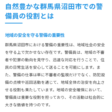
地域イベントにおける警備の必要性
自然豊かな群馬県沼田市での警
沼田市で警備の仕事を通じて地域社会に貢献す
備員の役割とは
る方法
コミュニティとの連携と協力
地域の安全を守る警備の重要性
地域防犯活動への参加
ボランティア活動と警備
群馬県沼田市における警備の重要性は、地域社会の安全
地元企業との協力体制
を守る上で欠かせない存在です。警備員は、地域の不審
者や犯罪の動向を見守り、迅速な対応を行うことで、住
警備員の社会的役割
民の日常生活を安心して送ることを可能にします。ま
警備を通じた地域貢献の実例
た、警備の仕事は単に不審者の監視だけでなく、防犯設
警備員の一日を追う：沼田市での仕事の流れ
備の点検や巡回活動を通じて、地域全体の治安を向上さ
朝の勤務開始と準備
せる役割も果たしています。地域の安全確保において、
巡回業務の詳細
警備員は重要な役割を担っており、その活動は社会的に
緊急時の対応手順
大きな価値を持つのです。
昼休憩と業務の合間