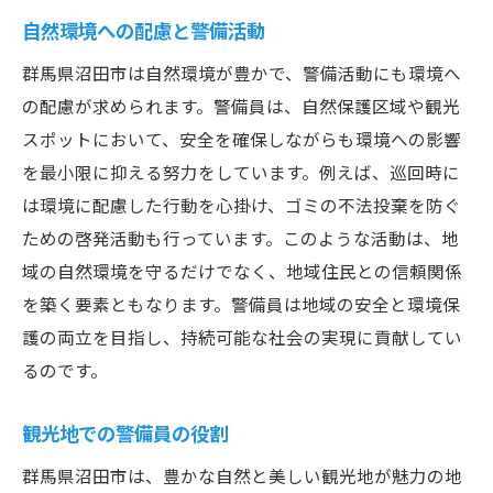
自然環境への配慮と警備活動
夜間の警備業務
勤務終了後の報告と反省
群馬県沼田市は自然環境が豊かで、警備活動にも環境へ
の配慮が求められます。警備員は、自然保護区域や観光
沼田市の警備の魅力：自然環境と安全を守る仕
スポットにおいて、安全を確保しながらも環境への影響
事
を最小限に抑える努力をしています。例えば、巡回時に
自然環境の中で働く魅力
は環境に配慮した行動を心掛け、ゴミの不法投棄を防ぐ
地域住民とのふれあい
ための啓発活動も行っています。このような活動は、地
警備業務の多様性と魅力
域の自然環境を守るだけでなく、地域住民との信頼関係
自然保護と警備の関係
を築く要素ともなります。警備員は地域の安全と環境保
健康的な仕事環境
護の両立を目指し、持続可能な社会の実現に貢献してい
地域の風景を守る警備活動
るのです。
警備員としてのキャリアアップ：沼田市での挑
観光地での警備員の役割
戦と成長
スキルアップのための研修
群馬県沼田市は、豊かな自然と美しい観光地が魅力の地