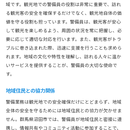
域です。観光地での警備員の役割は非常に重要で、訪れ
資格取得とキャリアパス
る観光客の安全を確保するだけでなく、観光地自体の価
現場経験からの学び
値を守る役割も担っています。警備員は、観光客が安心
リーダーシップの発揮
して観光を楽しめるよう、周囲の状況を常に把握し、必
警備業界でのキャリア形成
要に応じて適切な対応を行います。また、観光客がトラ
沼田市での成功事例
ブルに巻き込まれた際、迅速に支援を行うことも求めら
沼田市で警備員になるための必要なスキルと資
れます。地域の文化や特性を理解し、訪れる人々に温か
格
いサービスを提供することが、警備員の大切な使命で
基本的な警備技術
す。
応急処置の知識
地域住民との協力関係
コミュニケーション能力
警備業務は観光地での安全確保だけにとどまらず、地域
身体的なフィットネス
全体の安全を守るためには地域住民との協力が欠かせま
警備業法に基づく資格
せん。群馬県沼田市では、警備員が地域住民と密接に連
継続的なスキルアップの重要性
携し、情報共有やコミュニティ活動に参加することで、