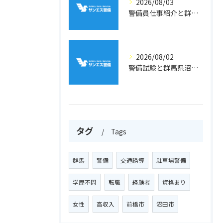
2026/08/03
警備員仕事紹介と群馬県利根郡川場村での収入や雇用条件を徹底解説
2026/08/02
警備試験と群馬県沼田市利根町二本松で資格取得と配置路線を徹底解説
タグ
Tags
群馬
警備
交通誘導
駐車場警備
学歴不問
転職
経験者
資格あり
女性
高収入
前橋市
沼田市