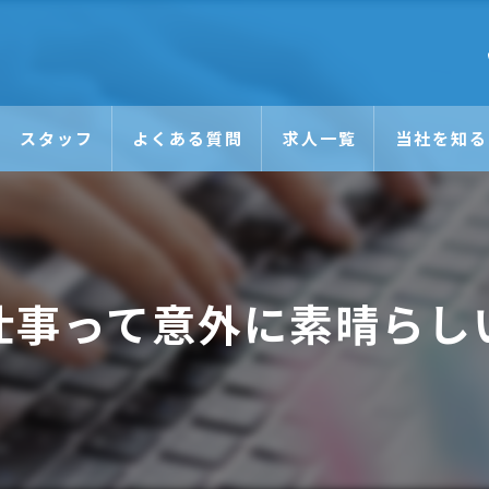
スタッフ
よくある質問
求人一覧
当社を知る
未経験
日払い
仕事って意外に素晴らし
正社員
アルバイト
Wワーク